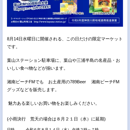
8月14日水曜日に開催される、
この日だけの限定マーケット
です。
葉山ステーション駐車場に、葉山や三浦半島の名産品・お
いしい食べ物などが揃います。
湘南ビーチFMでも お土産用の789Beer 湘南ビーチFM
グッズなどを販売します。
魅力ある楽しいお買い物をお楽しみください。
(小雨決行 荒天の場合は８月２１日（水）に延期)
日時
令和６年８月１４日（水） 午後２時～７時