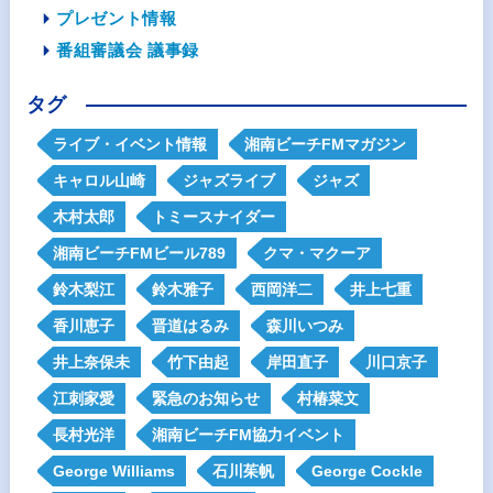
プレゼント情報
番組審議会 議事録
タグ
ライブ・イベント情報
湘南ビーチFMマガジン
キャロル山崎
ジャズライブ
ジャズ
木村太郎
トミースナイダー
湘南ビーチFMビール789
クマ・マクーア
鈴木梨江
鈴木雅子
西岡洋二
井上七重
香川恵子
晋道はるみ
森川いつみ
井上奈保未
竹下由起
岸田直子
川口京子
江刺家愛
緊急のお知らせ
村椿菜文
長村光洋
湘南ビーチFM協力イベント
George Williams
石川茱帆
George Cockle