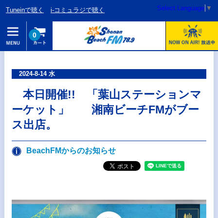
Select Language
▼
Tuneinで聴く
i-コミュラジで聴く
0
2024-8-14 水
本日開催!! 「葉山ステーションマ
ーケット」 湘南ビーチFMがブー
ス出店。
BeachFMからのお知らせ