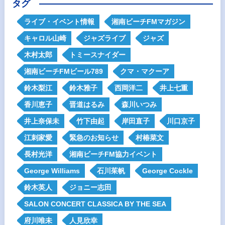
タグ
ライブ・イベント情報
湘南ビーチFMマガジン
キャロル山崎
ジャズライブ
ジャズ
木村太郎
トミースナイダー
湘南ビーチFMビール789
クマ・マクーア
鈴木梨江
鈴木雅子
西岡洋二
井上七重
香川恵子
晋道はるみ
森川いつみ
井上奈保未
竹下由起
岸田直子
川口京子
江刺家愛
緊急のお知らせ
村椿菜文
長村光洋
湘南ビーチFM協力イベント
George Williams
石川茱帆
George Cockle
鈴木英人
ジョニー志田
SALON CONCERT CLASSICA BY THE SEA
府川唯未
人見欣幸