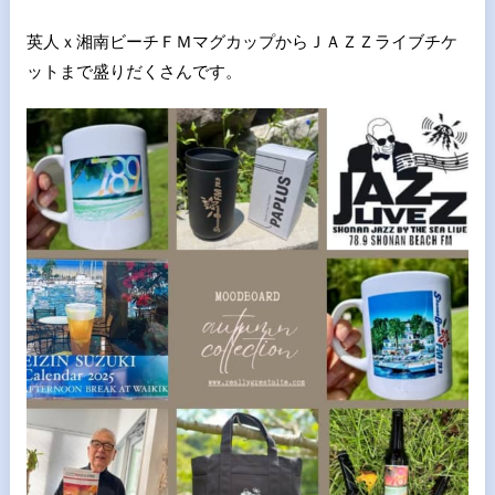
英人ｘ湘南ビーチＦＭマグカップからＪＡＺＺライブチケ
ットまで盛りだくさんです。