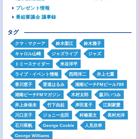
プレゼント情報
番組審議会 議事録
タグ
クマ・マクーア
鈴木梨江
鈴木雅子
キャロル山崎
ジャズライブ
ジャズ
トミースナイダー
米谷洋平
ライブ・イベント情報
西岡洋二
井上七重
香川恵子
晋道はるみ
湘南ビーチFMビール789
湘南ビーチFMマガジン
木村太郎
森川いつみ
井上奈保未
竹下由起
岸田直子
江刺家愛
川口京子
ジョニー志田
村椿菜文
長村光洋
石川茱帆
George Cockle
人見欣幸
George Williams