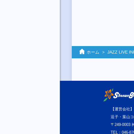
ホーム
JAZZ LIVE 
【運営会社】
逗子・葉山コ
〒249-000
TEL：046-87