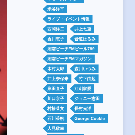
米谷洋平
ライブ・イベント情報
西岡洋二
井上七重
香川恵子
晋道はるみ
湘南ビーチFMビール789
湘南ビーチFMマガジン
木村太郎
森川いつみ
井上奈保未
竹下由起
岸田直子
江刺家愛
川口京子
ジョニー志田
村椿菜文
長村光洋
石川茱帆
George Cockle
人見欣幸