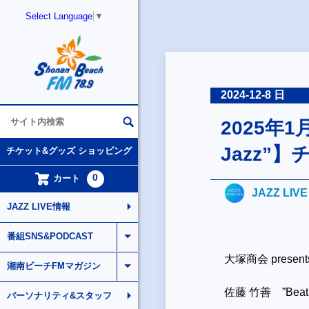
Select Language
▼
2024-12-8 日
2025年1
Jazz”
チケット&グッズ ショッピング
0
カート
JAZZ LIV
JAZZ LIVE情報
番組SNS&PODCAST
大塚商会 presents
湘南ビーチFMマガジン
佐藤 竹善 ”Beatle
パーソナリティ&スタッフ