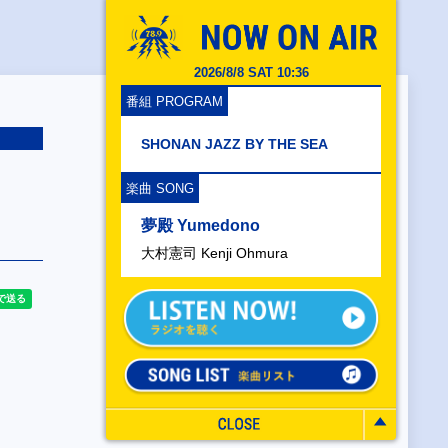
2026/8/8 SAT 10:36
番組 PROGRAM
SHONAN JAZZ BY THE SEA
s
楽曲 SONG
夢殿 Yumedono
大村憲司 Kenji Ohmura