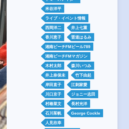
米谷洋平
ライブ・イベント情報
西岡洋二
井上七重
香川恵子
晋道はるみ
湘南ビーチFMビール789
湘南ビーチFMマガジン
木村太郎
森川いつみ
井上奈保未
竹下由起
岸田直子
江刺家愛
川口京子
ジョニー志田
村椿菜文
長村光洋
石川茱帆
George Cockle
人見欣幸