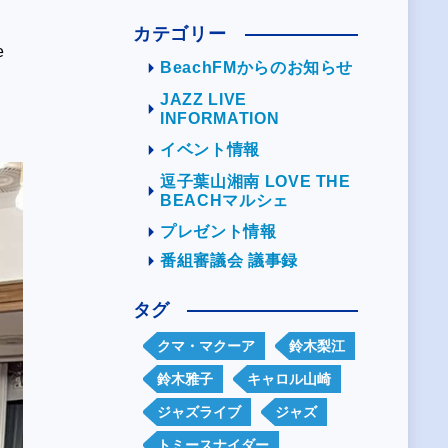
カテゴリー
e
BeachFMからのお知らせ
JAZZ LIVE
INFORMATION
イベント情報
逗子葉山湘南 LOVE THE
BEACHマルシェ
プレゼント情報
番組審議会 議事録
タグ
クマ・マクーア
鈴木梨江
鈴木雅子
キャロル山崎
ジャズライブ
ジャズ
トミースナイダー