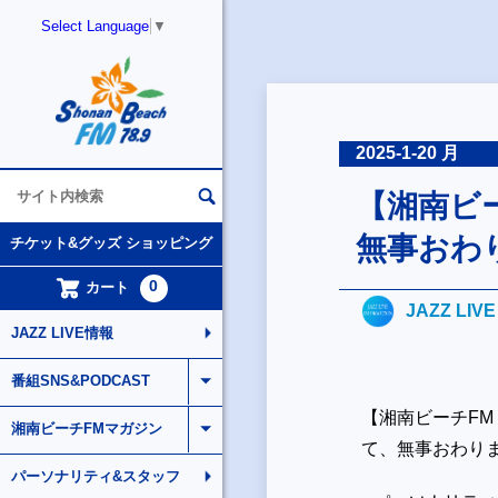
Select Language
▼
2025-1-20 月
【湘南ビーチ
無事おわり
チケット&グッズ ショッピング
0
カート
JAZZ LIV
JAZZ LIVE情報
番組SNS&PODCAST
【湘南ビーチFM 
湘南ビーチFMマガジン
て、無事おわりま
パーソナリティ&スタッフ