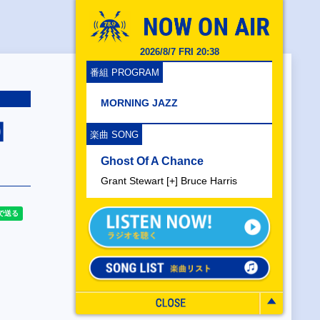
2026/8/7 FRI 20:38
番組 PROGRAM
MORNING JAZZ
5】
楽曲 SONG
Ghost Of A Chance
Grant Stewart [+] Bruce Harris