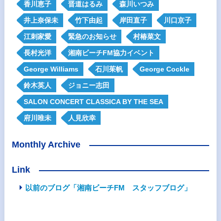
香川恵子
晋道はるみ
森川いつみ
井上奈保未
竹下由起
岸田直子
川口京子
江刺家愛
緊急のお知らせ
村椿菜文
長村光洋
湘南ビーチFM協力イベント
George Williams
石川茱帆
George Cockle
鈴木英人
ジョニー志田
SALON CONCERT CLASSICA BY THE SEA
府川唯未
人見欣幸
Monthly Archive
Link
以前のブログ「湘南ビーチFM スタッフブログ」