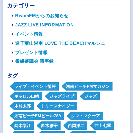
カテゴリー
BeachFMからのお知らせ
JAZZ LIVE INFORMATION
イベント情報
逗子葉山湘南 LOVE THE BEACHマルシェ
プレゼント情報
番組審議会 議事録
タグ
ライブ・イベント情報
湘南ビーチFMマガジン
キャロル山崎
ジャズライブ
ジャズ
木村太郎
トミースナイダー
湘南ビーチFMビール789
クマ・マクーア
鈴木梨江
鈴木雅子
西岡洋二
井上七重