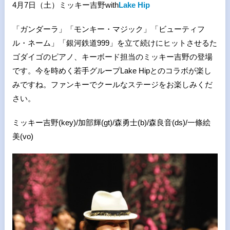
4月7日（土）ミッキー吉野with
Lake Hip
「ガンダーラ」「モンキー・マジック」「ビューティフ
ル・ネーム」「銀河鉄道999」を立て続けにヒットさせるた
ゴダイゴのピアノ、キーボード担当のミッキー吉野の登場
です。今を時めく若手グループLake Hipとのコラボが楽し
みですね。ファンキーでクールなステージをお楽しみくだ
さい。
ミッキー吉野(key)
/
加部輝
(gt)/
森勇士
(b)/
森良音
(ds)/
一條絵
美(vo)