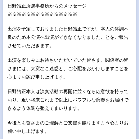
日野皓正所属事務所からのメッセージ
※※※※※※※※※※※※※※※
出演を予定しておりました日野皓正ですが、
本人の体調不
良のため本公演へ出演ができなくなりましたことをご
報告
させていただきます。
出演を楽しみにお待ちいただいていた皆さま、
関係者の皆
さまには、大変なご迷惑と、
ご心配をおかけしますことを
心よりお詫び申し上げます。
日野皓正本人は演奏活動の再開に並々ならぬ意欲を持って
おり、
近い将来これまで以上にパワフルな演奏をお届けで
きるよう体調を
整えてまいります。
今後とも皆さまのご理解とご支援を賜りますよう心よりお
願い申し
上げます。