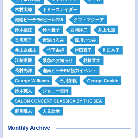
木村太郎
トミースナイダー
湘南ビーチFMビール789
クマ・マクーア
鈴木梨江
鈴木雅子
西岡洋二
井上七重
香川恵子
晋道はるみ
森川いつみ
井上奈保未
竹下由起
岸田直子
川口京子
江刺家愛
緊急のお知らせ
村椿菜文
長村光洋
湘南ビーチFM協力イベント
George Williams
石川茱帆
George Cockle
鈴木英人
ジョニー志田
SALON CONCERT CLASSICA BY THE SEA
府川唯未
人見欣幸
Monthly Archive