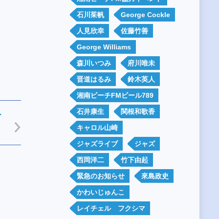
石川茱帆
George Cockle
人見欣幸
佐藤竹善
George Williams
森川いつみ
府川唯未
晋道はるみ
鈴木英人
湘南ビーチFMビール789
石井康生
関根和歌香
ィ
キャロル山崎
ジャズライブ
ジャズ
西岡洋二
竹下由起
緊急のお知らせ
來島政史
かわいじゅんこ
レイチェル フクシマ