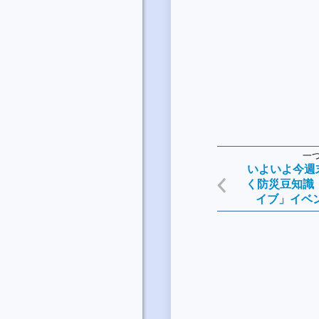
一
いよいよ今週末
く防災豆知識 
イブ」イベ