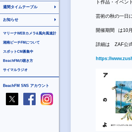
ト作品・イベン
週間タイムテーブル
芸術の秋の一日
お知らせ
開催期間 は10
マリーナWEBカメラ&風向風速計
湘南ビーチFMについて
詳細は ZAF公
スポットCM募集中
https://www.zus
BeachFMの聴き方
サイマルラジオ
BeachFM SNS アカウント