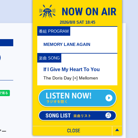
2026/8/8 SAT 18:45
番組 PROGRAM
MEMORY LANE AGAIN
）
楽曲 SONG
If I Give My Heart To You
The Doris Day [+] Mellomen
アー