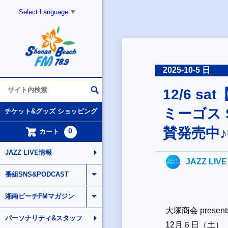
Select Language
▼
2025-10-5 日
12/6 
ミーゴス S
チケット&グッズ ショッピング
賛発売中♪
0
カート
JAZZ LIVE情報
JAZZ LIV
番組SNS&PODCAST
湘南ビーチFMマガジン
大塚商会 presents
パーソナリティ&スタッフ
12月６日（土）【