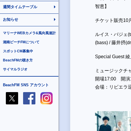
智恵】
週間タイムテーブル
お知らせ
チケット販売10
マリーナWEBカメラ&風向風速計
ルイス・バジェ(trp
湘南ビーチFMについて
(bass) / 藤井摂(d
スポットCM募集中
Special Gues
BeachFMの聴き方
サイマルラジオ
ミュージックチャ
開場17:00 開演1
BeachFM SNS アカウント
会場：リビエラ