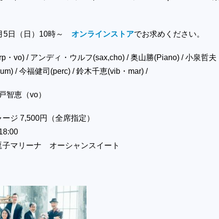
月5日（日）10時～
オンラインストア
でお求めください。
・vo) / アンディ・ウルフ(sax,cho) / 奥山勝(Piano) / 小泉哲夫
rum) / 今福健司(perc) / 鈴木千恵(vib・mar) /
t 綾戸智恵（vo）
ージ 7,500円（全席指定）
8:00
逗子マリーナ オーシャンスイート