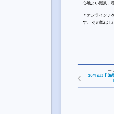
心地よい潮風、
＊オンラインチ
す。 その際は
一
10/4 sat【