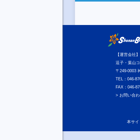
【運営会社】
逗子・葉山コ
〒249-000
TEL：046-87
FAX：046-87
> お問い合
本サイト