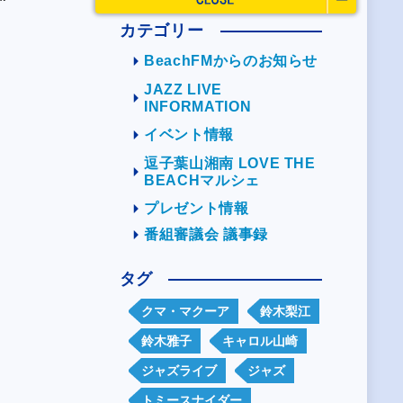
カテゴリー
BeachFMからのお知らせ
JAZZ LIVE
INFORMATION
イベント情報
逗子葉山湘南 LOVE THE
BEACHマルシェ
プレゼント情報
番組審議会 議事録
タグ
クマ・マクーア
鈴木梨江
鈴木雅子
キャロル山崎
ジャズライブ
ジャズ
トミースナイダー