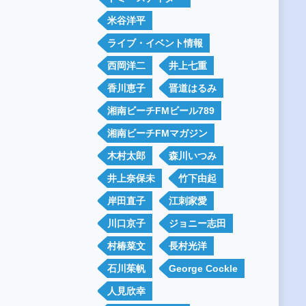
米谷洋平
ライブ・イベント情報
西岡洋二
井上七重
香川恵子
晋道はるみ
湘南ビーチFMビール789
湘南ビーチFMマガジン
木村太郎
森川いつみ
井上奈保未
竹下由起
岸田直子
江刺家愛
川口京子
ジョニー志田
村椿菜文
長村光洋
石川茱帆
George Cockle
人見欣幸