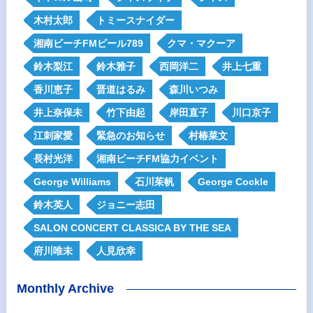
木村太郎
トミースナイダー
湘南ビーチFMビール789
クマ・マクーア
鈴木梨江
鈴木雅子
西岡洋二
井上七重
香川恵子
晋道はるみ
森川いつみ
井上奈保未
竹下由起
岸田直子
川口京子
江刺家愛
緊急のお知らせ
村椿菜文
長村光洋
湘南ビーチFM協力イベント
George Williams
石川茱帆
George Cockle
鈴木英人
ジョニー志田
SALON CONCERT CLASSICA BY THE SEA
府川唯未
人見欣幸
Monthly Archive