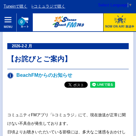
Select Language
▼
Tuneinで聴く
i-コミュラジで聴く
0
2026-2-2 月
【お詫びとご案内】
BeachFMからのお知らせ
コミュニティFMアプリ「i-コミュラジ」にて、現在放送が正常に聞
けない不具合が発生しております。
日頃よりお聴きいただいている皆様には、多大なご迷惑をおかけし