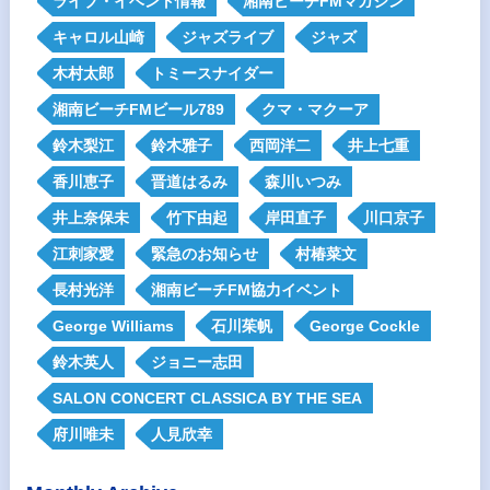
ライブ・イベント情報
湘南ビーチFMマガジン
キャロル山崎
ジャズライブ
ジャズ
木村太郎
トミースナイダー
湘南ビーチFMビール789
クマ・マクーア
鈴木梨江
鈴木雅子
西岡洋二
井上七重
香川恵子
晋道はるみ
森川いつみ
井上奈保未
竹下由起
岸田直子
川口京子
江刺家愛
緊急のお知らせ
村椿菜文
長村光洋
湘南ビーチFM協力イベント
George Williams
石川茱帆
George Cockle
鈴木英人
ジョニー志田
SALON CONCERT CLASSICA BY THE SEA
府川唯未
人見欣幸