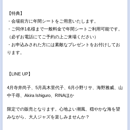
【特典】
・会場前方に年間シートをご用意いたします。
・ご同伴1名様まで一般料金で年間シートご利用可能です。
（必ずお電話にてご予約の上ご来場ください）
・お申込みされた方には素敵なプレゼントをお付けしてお
ります。
【LINE UP】
4
月寺井尚子、
5
月高木里代子、
6
月小野リサ、海野雅威、山
中千尋、
Akira Ishiguro
、
RINA
ほか
限定での販売となります。心地よい潮風、穏やかな海を望
みながら、大人ジャズを楽しみませんか？