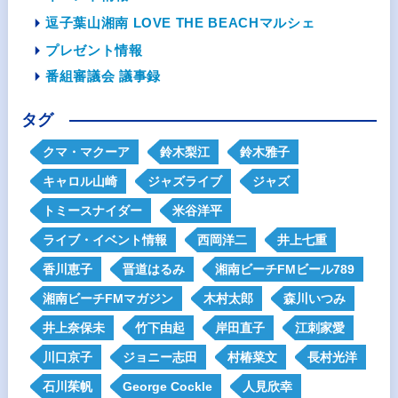
逗子葉山湘南 LOVE THE BEACHマルシェ
プレゼント情報
番組審議会 議事録
タグ
クマ・マクーア
鈴木梨江
鈴木雅子
キャロル山崎
ジャズライブ
ジャズ
トミースナイダー
米谷洋平
ライブ・イベント情報
西岡洋二
井上七重
香川恵子
晋道はるみ
湘南ビーチFMビール789
湘南ビーチFMマガジン
木村太郎
森川いつみ
井上奈保未
竹下由起
岸田直子
江刺家愛
川口京子
ジョニー志田
村椿菜文
長村光洋
石川茱帆
George Cockle
人見欣幸