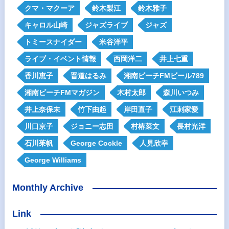
クマ・マクーア
鈴木梨江
鈴木雅子
キャロル山崎
ジャズライブ
ジャズ
トミースナイダー
米谷洋平
ライブ・イベント情報
西岡洋二
井上七重
香川恵子
晋道はるみ
湘南ビーチFMビール789
湘南ビーチFMマガジン
木村太郎
森川いつみ
井上奈保未
竹下由起
岸田直子
江刺家愛
川口京子
ジョニー志田
村椿菜文
長村光洋
石川茱帆
George Cockle
人見欣幸
George Williams
Monthly Archive
Link