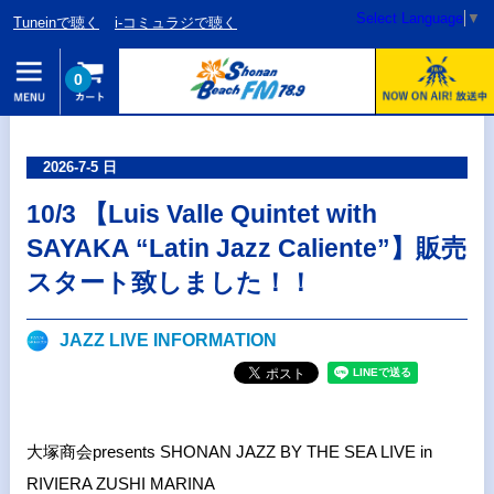
Select Language
▼
Tuneinで聴く
i-コミュラジで聴く
0
2026-7-5 日
10/3 【Luis Valle Quintet with
SAYAKA “Latin Jazz Caliente”】販売
スタート致しました！！
JAZZ LIVE INFORMATION
大塚商会presents SHONAN JAZZ BY THE SEA LIVE in
RIVIERA ZUSHI MARINA