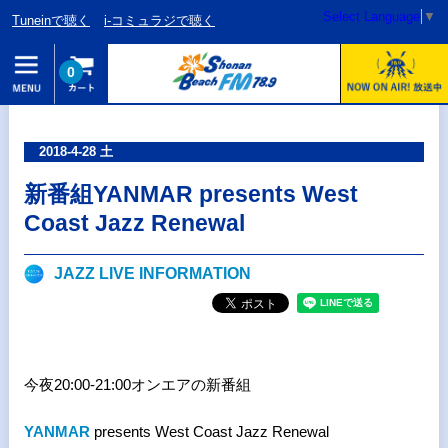
Select Language
▼
Tuneinで聴く
i-コミュラジで聴く
0
2018-4-28 土
新番組YANMAR presents West
Coast Jazz Renewal
JAZZ LIVE INFORMATION
今夜20:00-21:00オンエアの新番組
YANMAR
presents West Coast Jazz Renewal