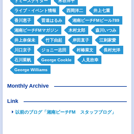
トミースナイダー
米谷洋平
ライブ・イベント情報
西岡洋二
井上七重
香川恵子
晋道はるみ
湘南ビーチFMビール789
湘南ビーチFMマガジン
木村太郎
森川いつみ
井上奈保未
竹下由起
岸田直子
江刺家愛
川口京子
ジョニー志田
村椿菜文
長村光洋
石川茱帆
George Cockle
人見欣幸
George Williams
Monthly Archive
Link
以前のブログ「湘南ビーチFM スタッフブログ」