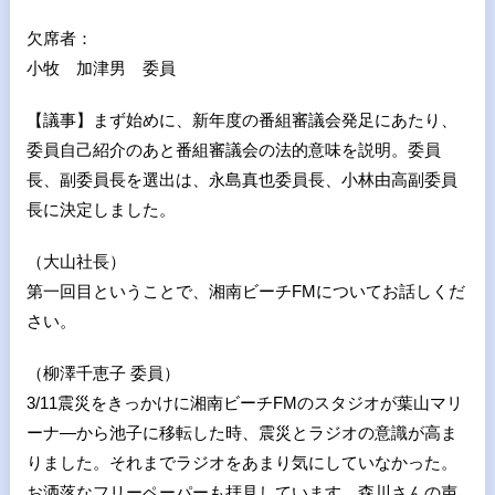
欠席者：
小牧 加津男 委員
【議事】まず始めに、新年度の番組審議会発足にあたり、
委員自己紹介のあと番組審議会の法的意味を説明。委員
長、副委員長を選出は、永島真也委員長、小林由高副委員
長に決定しました。
（大山社長）
第一回目ということで、湘南ビーチFMについてお話しくだ
さい。
（柳澤千恵子 委員）
3/11震災をきっかけに湘南ビーチFMのスタジオが葉山マリ
ーナ―から池子に移転した時、震災とラジオの意識が高ま
りました。それまでラジオをあまり気にしていなかった。
お洒落なフリーペーパーも拝見しています。森川さんの声