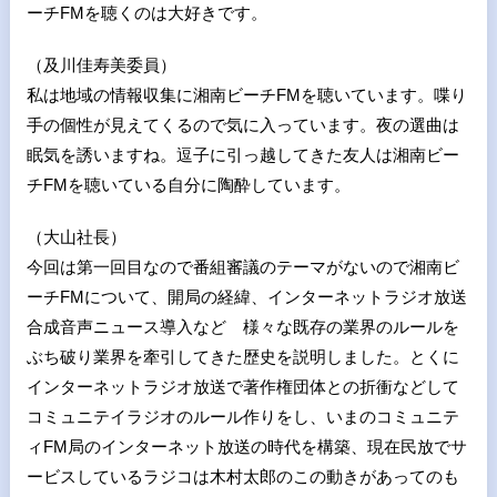
ーチFMを聴くのは大好きです。
（及川佳寿美委員）
私は地域の情報収集に湘南ビーチFMを聴いています。喋り
手の個性が見えてくるので気に入っています。夜の選曲は
眠気を誘いますね。逗子に引っ越してきた友人は湘南ビー
チFMを聴いている自分に陶酔しています。
（大山社長）
今回は第一回目なので番組審議のテーマがないので湘南ビ
ーチFMについて、開局の経緯、インターネットラジオ放送
合成音声ニュース導入など 様々な既存の業界のルールを
ぶち破り業界を牽引してきた歴史を説明しました。とくに
インターネットラジオ放送で著作権団体との折衝などして
コミュニテイラジオのルール作りをし、いまのコミュニテ
ィFM局のインターネット放送の時代を構築、現在民放でサ
ービスしているラジコは木村太郎のこの動きがあってのも