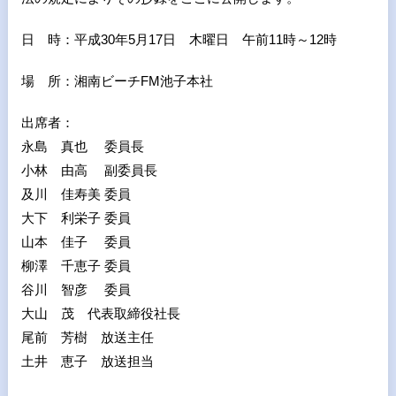
日 時：平成
30
年
5
月
17
日 木曜日 午前
11
時～
12
時
場 所：湘南ビーチ
FM
池子本社
出席者：
永島 真也 委員長
小林 由高 副委員長
及川 佳寿美 委員
大下 利栄子 委員
山本 佳子 委員
柳澤 千恵子 委員
谷川 智彦 委員
大山 茂 代表取締役社長
尾前 芳樹 放送主任
土井 恵子 放送担当