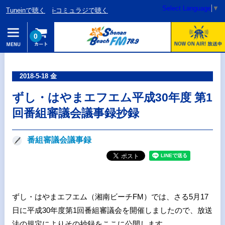
Select Language
▼
Tuneinで聴く
i-コミュラジで聴く
0
2018-5-18 金
ずし・はやまエフエム平成30年度 第1
回番組審議会議事録抄録
番組審議会議事録
ずし・はやまエフエム（湘南ビーチ
FM
）では、さる
5
月
17
日に平成
30
年度第
1
回番組審議会を開催しましたので、放送
法の規定によりその抄録をここに公開します。