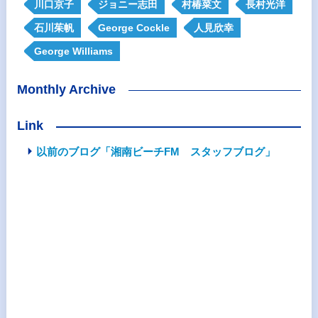
川口京子
ジョニー志田
村椿菜文
長村光洋
石川茱帆
George Cockle
人見欣幸
George Williams
Monthly Archive
Link
以前のブログ「湘南ビーチFM スタッフブログ」