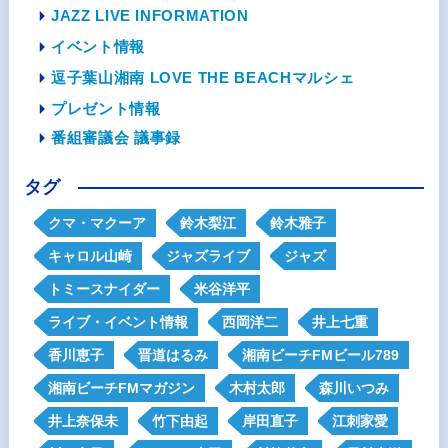
JAZZ LIVE INFORMATION
イベント情報
逗子葉山湘南 LOVE THE BEACHマルシェ
プレゼント情報
番組審議会 議事録
タグ
クマ・マクーア
鈴木梨江
鈴木雅子
キャロル山崎
ジャズライブ
ジャズ
トミースナイダー
米谷洋平
ライブ・イベント情報
西岡洋二
井上七重
香川恵子
晋道はるみ
湘南ビーチFMビール789
湘南ビーチFMマガジン
木村太郎
森川いつみ
井上奈保未
竹下由起
岸田直子
江刺家愛