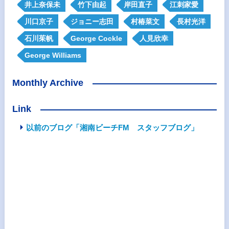
井上奈保未
竹下由起
岸田直子
江刺家愛
川口京子
ジョニー志田
村椿菜文
長村光洋
石川茱帆
George Cockle
人見欣幸
George Williams
Monthly Archive
Link
以前のブログ「湘南ビーチFM スタッフブログ」