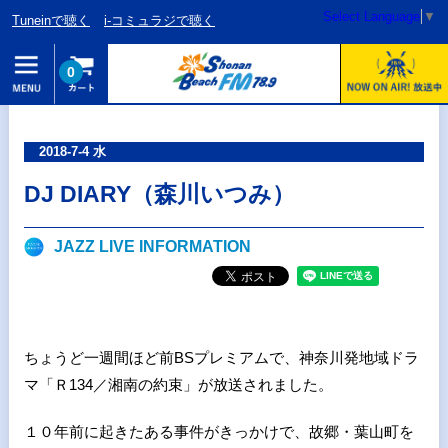
Select Language
▼
Tuneinで聴く
i-コミュラジで聴く
0
2018-7-4 水
DJ DIARY（森川いつみ）
JAZZ LIVE INFORMATION
ちょうど一週間ほど前
BS
プレミアムで、神奈川発地域ドラ
マ「Ｒ
134
／湘南の約束」が放送されました。
１０年前に起きたある事件がきっかけで、故郷・葉山町を