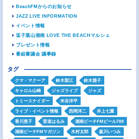
BeachFMからのお知らせ
JAZZ LIVE INFORMATION
イベント情報
逗子葉山湘南 LOVE THE BEACHマルシェ
プレゼント情報
番組審議会 議事録
タグ
クマ・マクーア
鈴木梨江
鈴木雅子
キャロル山崎
ジャズライブ
ジャズ
トミースナイダー
米谷洋平
ライブ・イベント情報
西岡洋二
井上七重
香川恵子
晋道はるみ
湘南ビーチFMビール789
湘南ビーチFMマガジン
木村太郎
森川いつみ