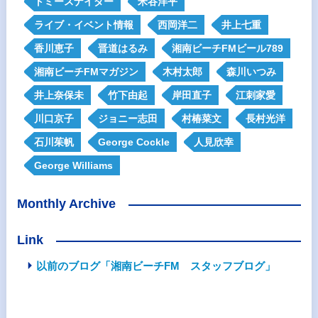
トミースナイダー
米谷洋平
ライブ・イベント情報
西岡洋二
井上七重
香川恵子
晋道はるみ
湘南ビーチFMビール789
湘南ビーチFMマガジン
木村太郎
森川いつみ
井上奈保未
竹下由起
岸田直子
江刺家愛
川口京子
ジョニー志田
村椿菜文
長村光洋
石川茱帆
George Cockle
人見欣幸
George Williams
Monthly Archive
Link
以前のブログ「湘南ビーチFM スタッフブログ」