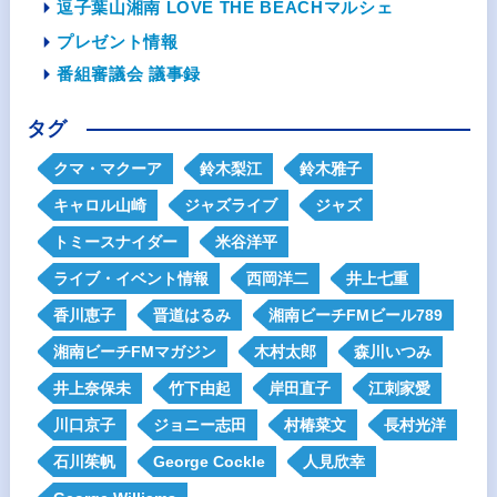
逗子葉山湘南 LOVE THE BEACHマルシェ
プレゼント情報
番組審議会 議事録
タグ
クマ・マクーア
鈴木梨江
鈴木雅子
キャロル山崎
ジャズライブ
ジャズ
トミースナイダー
米谷洋平
ライブ・イベント情報
西岡洋二
井上七重
香川恵子
晋道はるみ
湘南ビーチFMビール789
湘南ビーチFMマガジン
木村太郎
森川いつみ
井上奈保未
竹下由起
岸田直子
江刺家愛
川口京子
ジョニー志田
村椿菜文
長村光洋
石川茱帆
George Cockle
人見欣幸