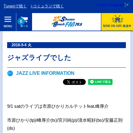
Select Language
▼
Tuneinで聴く
i-コミュラジで聴く
0
2018-9-4 火
ジャズライブでした
JAZZ LIVE INFORMATION
9/1 satのライブは市原ひかりカルテットfeat.峰厚介
市原ひかり(tp)/
峰厚介(ts)/宮川純(p)/清水昭好(bs)/安藤正則
(ds)