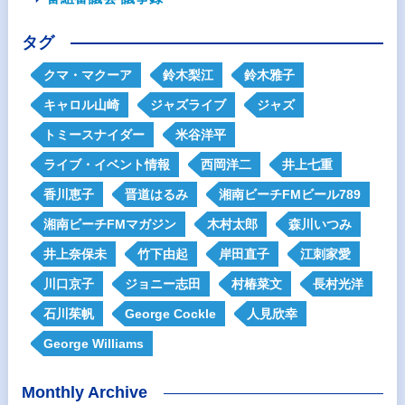
タグ
クマ・マクーア
鈴木梨江
鈴木雅子
キャロル山崎
ジャズライブ
ジャズ
トミースナイダー
米谷洋平
ライブ・イベント情報
西岡洋二
井上七重
香川恵子
晋道はるみ
湘南ビーチFMビール789
湘南ビーチFMマガジン
木村太郎
森川いつみ
井上奈保未
竹下由起
岸田直子
江刺家愛
川口京子
ジョニー志田
村椿菜文
長村光洋
石川茱帆
George Cockle
人見欣幸
George Williams
Monthly Archive