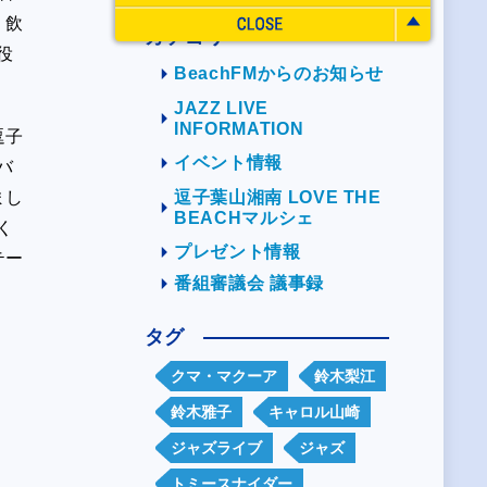
、飲
カテゴリー
役
BeachFMからのお知らせ
JAZZ LIVE
INFORMATION
逗子
イベント情報
バ
まし
逗子葉山湘南 LOVE THE
BEACHマルシェ
く
プレゼント情報
テー
番組審議会 議事録
タグ
クマ・マクーア
鈴木梨江
鈴木雅子
キャロル山崎
ジャズライブ
ジャズ
トミースナイダー