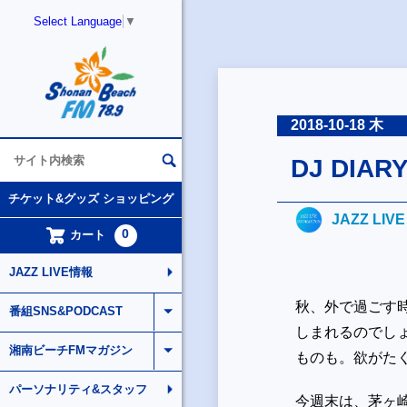
Select Language
▼
2018-10-18 木
DJ DI
チケット&グッズ ショッピング
JAZZ LIV
0
カート
JAZZ LIVE情報
秋、外で過ごす
番組SNS&PODCAST
しまれるのでし
湘南ビーチFMマガジン
ものも。欲がた
パーソナリティ&スタッフ
今週末は、茅ヶ