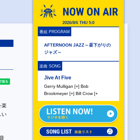
2026/8/6 THU 5:0
番組 PROGRAM
AFTERNOON JAZZ～昼下がりの
ジャズ～
楽曲 SONG
Jive At Five
Gerry Mulligan [+] Bob
Brookmeyer [+] Bill Crow [+
を楽
しい
音