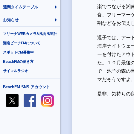
楽でつながる湘
週間タイムテーブル
食、フリーマー
お知らせ
割などをお伝え
マリーナWEBカメラ&風向風速計
逗子では、アー
湘南ビーチFMについて
海岸ナイトウェ
スポットCM募集中
ーを付けたアウ
BeachFMの聴き方
た。１０月最後
で「池子の森の
サイマルラジオ
マだそうですよ
BeachFM SNS アカウント
是非、気持ちの