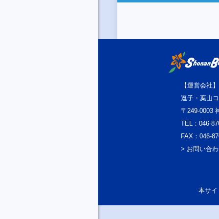
【運営会社】
逗子・葉山コ
〒249-000
TEL：046-87
FAX：046-87
> お問い合
本サイト