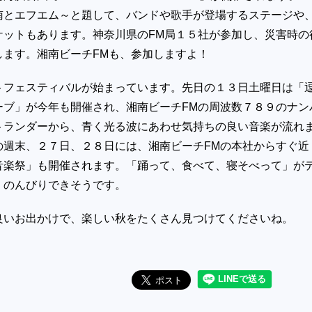
南とエフエム～と題して、バンドや歌手が登場するステージや
ケットもあります。神奈川県の
FM
局１５社が参加し、災害時の
します。湘南ビーチ
FM
も、参加しますよ！
トフェスティバルが始まっています。先日の１３日土曜日は「
ーブ」が今年も開催され、湘南ビーチ
FM
の周波数７８９のナン
トランダーから、青く光る波にあわせ気持ちの良い音楽が流れ
の週末、２７日、２８日には、湘南ビーチ
FM
の本社からすぐ近
音楽祭」も開催されます。「踊って、食べて、寝そべって」が
、のんびりできそうです。
良いお出かけで、楽しい秋をたくさん見つけてくださいね。