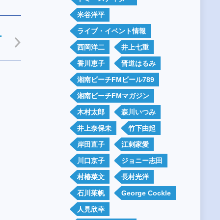
米谷洋平
ライブ・イベント情報
ー
西岡洋二
井上七重
香川恵子
晋道はるみ
湘南ビーチFMビール789
湘南ビーチFMマガジン
木村太郎
森川いつみ
井上奈保未
竹下由起
岸田直子
江刺家愛
川口京子
ジョニー志田
村椿菜文
長村光洋
石川茱帆
George Cockle
人見欣幸