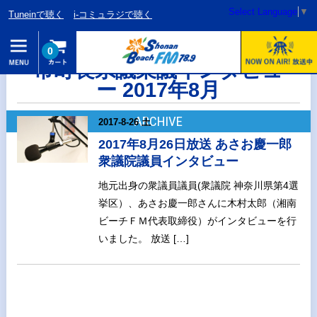
Select Language
▼
Tuneinで聴く
i-コミュラジで聴く
0
市町長県議衆議インタビュ
ー 2017年8月
ARCHIVE
2017-8-26 土
2017年8月26日放送 あさお慶一郎
衆議院議員インタビュー
地元出身の衆議員議員(衆議院 神奈川県第4選
挙区）、あさお慶一郎さんに木村太郎（湘南
ビーチＦＭ代表取締役）がインタビューを行
いました。 放送 […]