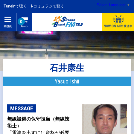
Select Language
▼
Tuneinで聴く
i-コミュラジで聴く
0
石井康生
Yasuo Ishii
MESSAGE
無線設備の保守担当（無線技
術士）
「電波を出すには資格が必要