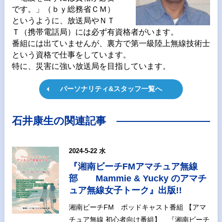
です。」（ｂｙ総務省ＣＭ）
というように、放送局やＮＴ
Ｔ（携帯電話局）には必ず有資格者がいます。
番組には出ていませんが、裏方で第一級陸上無線技術士
という資格で仕事をしています。
特に、災害に強い放送局を目指しています。
パーソナリティ&スタッフ一覧へ
石井康生の関連記事
2024-5-22 水
『湘南ビーチFMアマチュア無線
部 Mammie & Yucky のアマチ
ュア無線女子トーク』出版!!
湘南ビーチFM ポッドキャスト番組 【アマ
チュア無線 初心者向け番組】 『湘南ビーチ