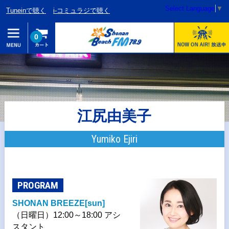
Select Language
▼
Tuneinで聴く
i-コミュラジで聴く
0
江尻由美子
Yumiko Ejiri
PROGRAM
SHONAN BREEZE[sun]
（日曜日）12:00～18:00 アシ
スタント