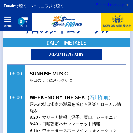
Select Language
▼
Tuneinで聴く
i-コミュラジで聴く
0
今日のタイムテーブル
DAILY TIMETABLE
2023/11/26 sun.
06:00
SUNRISE MUSIC
朝日のようにさわやかに
08:00
WEEKEND BY THE SEA（
石川茱帆
）
週末の朝は湘南の潮風を感じる音楽とローカル情
報を
8:20～マリーナ情報（逗子、葉山、シーボニア）
8:40～日曜朝市ハヤママーケット情報
9:15～ウォータースポーツインフォメーション