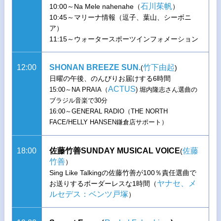
石川茱帆
10:00～Na Mele nahenahe（
）
10:45～マリーナ情報（逗子、葉山、シーボニ
ア）
11:15～ウォータースポーツインフォメーション
12:00
SHONAN BREEZE SUN.
竹下由起
(
)
日曜の午後、のんびりお届けする6時間
ACTUS
15:00～NA PRAIA（
) 堀内隆志さん選曲の
ブラジル音楽で30分
16:00～GENERAL RADIO（THE NORTH
FACE/HELLY HANSEN鎌倉店サポート）
18:00
佐藤竹善SUNDAY MUSICAL VOICE
佐藤
(
竹善
）
Sing Like Talkingの佐藤竹善が100％責任選曲で
ヤナセ、メ
お送りするボーダーレスな1時間（
ルセデス：ベンツ戸塚
）