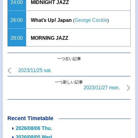
24:00
MIDNIGHT JAZZ
26:00
What’s Up! Japan
George Cockle
(
)
28:00
MORNING JAZZ
一つ古い記事
2023/11/25 sat.
一つ新しい記事
2023/11/27 mon.
Recent Timetable
2026/08/06 Thu.
2026/08/05 Wed.