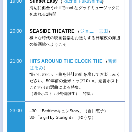
19:00
Sunset Easy（
Rachel Fukushima
)
海辺に似合うchillでcool なグッドミュージックに
包まれる1時間
20:00
SEASIDE THEATRE
ジョニー志田
（
）
様々な時代の映画音楽をお送りする日曜夜の海辺
の映画館へようこそ
21:00
HITS AROUND THE CLOCK THE
晋道
（
はるみ
）
懐かしのヒット曲を時計の針を戻してお楽しみく
ださい。50年前の全米トップ10+ α。週番ホスト
こだわりの選曲による特集。
（週番ホスト：小野瀬雅生） 特集：
23:00
–30 「BedtimeキュンStory」（香川恵子）
30-「a girl by Starlight」（ゆうな）