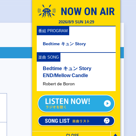
2026/8/9 SUN 14:29
番組 PROGRAM
Bedtime キュン Story
楽曲 SONG
Bedtime キュン Story
END/Mellow Candle
Robert de Boron