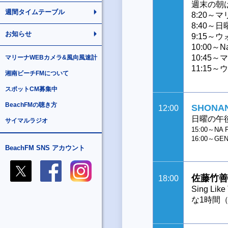
週末の朝
週間タイムテーブル
8:20
8:40～
お知らせ
9:15
10:00～N
10:45
マリーナWEBカメラ&風向風速計
11:15
湘南ビーチFMについて
スポットCM募集中
BeachFMの聴き方
SHONAN
12:00
日曜の午
サイマルラジオ
15:00～NA 
16:00～GE
BeachFM SNS アカウント
佐藤竹善S
18:00
Sing 
な1時間