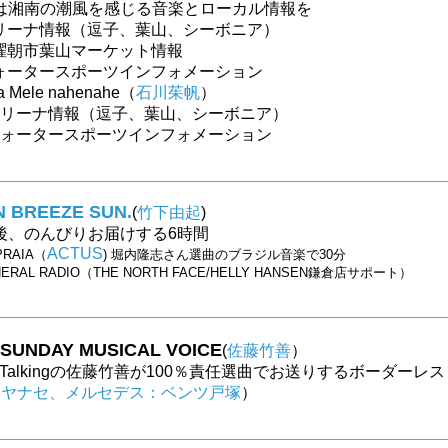
は湘南の潮風を感じる音楽とローカル情報を
～マリーナ情報（逗子、葉山、シーボニア）
日曜朝市葉山マーケット情報
～ウォータースポーツインフォメーション
a Mele nahenahe（
石川茱帆
）
～マリーナ情報（逗子、葉山、シーボニア）
～ウォータースポーツインフォメーション
 BREEZE SUN.
(
竹下由起
)
後、のんびりお届けする6時間
ACTUS
PRAIA（
) 堀内隆志さん選曲のブラジル音楽で30分
NERAL RADIO（THE NORTH FACE/HELLY HANSEN鎌倉店サポート）
UNDAY MUSICAL VOICE
(
佐藤竹善
）
Like Talkingの佐藤竹善が100％責任選曲でお送りするボーダーレス
（
ヤナセ、メルセデス：ベンツ戸塚
）