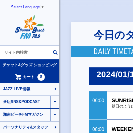
Select Language
▼
今日の
DAILY TIMET
チケット&グッズ ショッピング
2024/01/
0
カート
JAZZ LIVE情報
SUNRIS
06:00
番組SNS&PODCAST
朝日のよう
湘南ビーチFMマガジン
パーソナリティ&スタッフ
WEEKEN
08:00