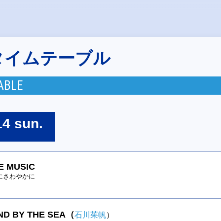
タイムテーブル
ABLE
14 sun.
E MUSIC
にさわやかに
D BY THE SEA（
石川茱帆
）