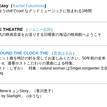
 Easy（
)
Rachel Fukushima
うchillでcool なグッドミュージックに包まれる1時間
E THEATRE
（
ジョニー志田
）
代の映画音楽をお送りする日曜夜の海辺の映画館へようこそ
ROUND THE CLOCK THE
（
晋道はるみ
）
ヒット曲を時計の針を戻してお楽しみください。50年前の全米
0+ α。週番ホストこだわりの選曲による特集。
：しずか） 特集：natural woman はSinger,songwriter 主
ng
edtimeキュンStory」（香川恵子）
rl by Starlight」（ゆうな）