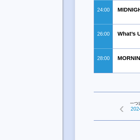
MIDNIG
24:00
What’s 
26:00
MORNIN
28:00
一つ
2024