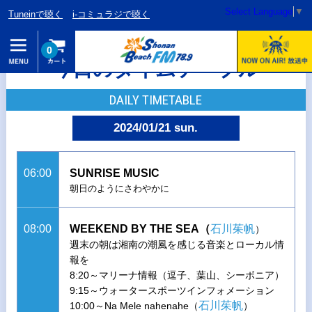
Select Language
▼
Tuneinで聴く
i-コミュラジで聴く
0
今日のタイムテーブル
DAILY TIMETABLE
2024/01/21 sun.
06:00
SUNRISE MUSIC
朝日のようにさわやかに
08:00
WEEKEND BY THE SEA（
石川茱帆
）
週末の朝は湘南の潮風を感じる音楽とローカル情
報を
8:20～マリーナ情報（逗子、葉山、シーボニア）
9:15～ウォータースポーツインフォメーション
石川茱帆
10:00～Na Mele nahenahe（
）