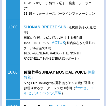
10:45～マリーナ情報（逗子、葉山、シーボニ
ア）
11:15～ウォータースポーツインフォメーション
12:00
SHONAN BREEZE SUN.
(江尻由美子/人見欣
幸)
日曜の午後、のんびりお届けする6時間
ACTUS
15:00～NA PRAIA（
) 堀内隆志さん選曲の
ブラジル音楽で30分
16:00～GENERAL RADIO（THE NORTH
FACE/HELLY HANSEN鎌倉店サポート）
18:00
佐藤竹善SUNDAY MUSICAL VOICE
佐藤
(
竹善
）
Sing Like Talkingの佐藤竹善が100％責任選曲で
ヤナセ、メ
お送りするボーダーレスな1時間（
ルセデス：ベンツ戸塚
）