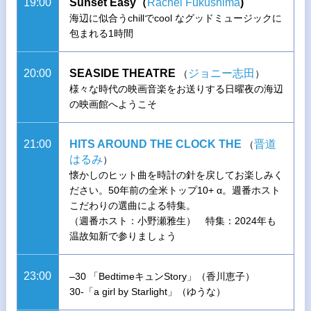
19:00
Sunset Easy（
Rachel Fukushima
)
海辺に似合うchillでcool なグッドミュージックに
包まれる1時間
20:00
SEASIDE THEATRE
ジョニー志田
（
）
様々な時代の映画音楽をお送りする日曜夜の海辺
の映画館へようこそ
21:00
HITS AROUND THE CLOCK THE
晋道
（
はるみ
）
懐かしのヒット曲を時計の針を戻してお楽しみく
ださい。50年前の全米トップ10+ α。週番ホスト
こだわりの選曲による特集。
（週番ホスト：小野瀬雅生） 特集：2024年も
温故知新で参りましょう
23:00
–30 「BedtimeキュンStory」（香川恵子）
30-「a girl by Starlight」（ゆうな）