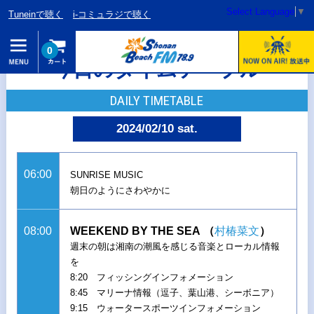
Select Language
▼
Tuneinで聴く
i-コミュラジで聴く
0
今日のタイムテーブル
DAILY TIMETABLE
2024/02/10 sat.
06:00
SUNRISE MUSIC
朝日のようにさわやかに
08:00
WEEKEND BY THE SEA
（
村椿菜文
）
週末の朝は湘南の潮風を感じる音楽とローカル情報
を
8:20 フィッシングインフォメーション
8:45 マリーナ情報（逗子、葉山港、シーボニア）
9:15 ウォータースポーツインフォメーション