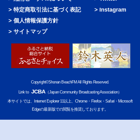
特定商取引法に基づく表記
Instagram
個人情報保護方針
サイトマップ
Copyright©Shonan BeachFM All Rights Reserved.
JCBA
Link to
（Japan Community Broadcasting Association）
本サイトでは、Internet Explorer 11以上、Chrome・Firefox・Safari・Microsoft
Edgeの最新版での閲覧を推奨しております。