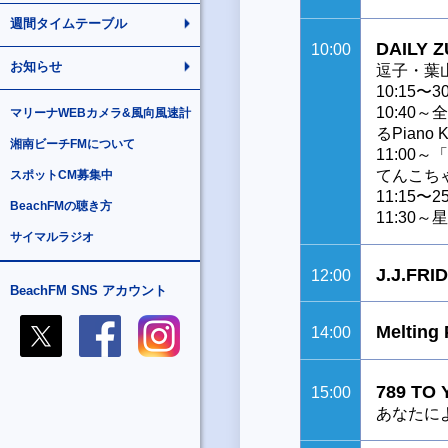
週間タイムテーブル
DAILY 
10:00
お知らせ
逗子・葉
10:15
10:40
マリーナWEBカメラ&風向風速計
るPian
湘南ビーチFMについて
11:0
てんこち
スポットCM募集中
11:15
BeachFMの聴き方
11:3
サイマルラジオ
J.J.FRI
12:00
BeachFM SNS アカウント
Melting
14:00
789 TO
15:00
あなたによ