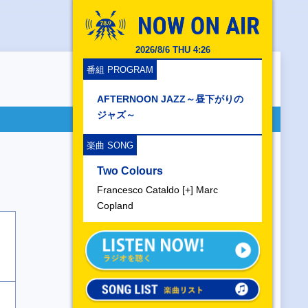
2026/8/6 THU 4:26
番組 PROGRAM
AFTERNOON JAZZ～昼下がりの
ジャズ～
楽曲 SONG
Two Colours
Francesco Cataldo [+] Marc
Copland