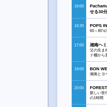
Pacha
16:00
せる30
POPS I
16:30
60～80’
湘南ヘミ
17:00
父の生ま
ド棚から
BON WE
19:00
湘南とヨ
FOREST
20:00
新しい世
の1時間