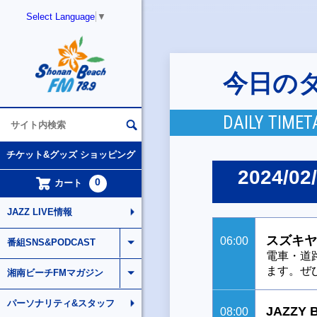
Select Language
▼
今日の
DAILY TIMET
チケット&グッズ ショッピング
2024/02/
0
カート
JAZZ LIVE情報
スズキヤ
06:00
番組SNS&PODCAST
電車・道
ます。ぜ
湘南ビーチFMマガジン
パーソナリティ&スタッフ
JAZZY 
08:00