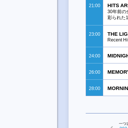
HITS A
21:00
30年前
彩られた1
THE LI
23:00
Recent Hi
MIDNIG
24:00
MEMORY
26:00
MORNIN
28:00
一つ