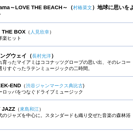
mama～LOVE THE BEACH～（
）地球に思いを
村椿菜文
分
N THE BOX
（
人見欣幸
）
s洋楽ヒット
ングウェイ（
）
長村光洋
れ育ったマイアミはココナッツグローブの思い出、そのレコー
選りすぐったラテンミュージックの二時間。
EK-END
（
渋谷ジャンマークス典比古
)
ーロッパをつなぐドライブミュージック
 JAZZ
（
來島和江
）
代のジャズを中心に。スタンダードも織り交ぜた音楽の森林浴