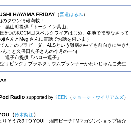
ZUSHI HAYAMA FRIDAY
（
晋道はるみ
）
山のタウン情報満載！
〜30 葉山町提供「トークイン葉山」
～全国5つのKGCMゴスペルクワイアはじめ、各地で指導なさって
o KojiさんとMeg さんに電話でお話を伺います
0～「てんこのプラビーダ」ALSという難病の中でも前向きに生きた
ゃんこと久保田典子さんの今月の一句
〜25 逗子市提供「ハロー逗子」
0～星空リビング」プラネタリウムプランナーかわいじゅんこ先生
DAY
 Pod Radio
supported by
KEEN
（
ジョージ・ウイリアムズ
）
 YOU（
）
鈴木梨江
りそう789 TO YOU! 湘南ビーチFMマガジンショップ紹介