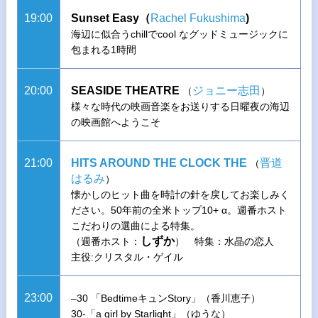
19:00
Sunset Easy（
Rachel Fukushima
)
海辺に似合うchillでcool なグッドミュージックに
包まれる1時間
20:00
SEASIDE THEATRE
ジョニー志田
（
）
様々な時代の映画音楽をお送りする日曜夜の海辺
の映画館へようこそ
21:00
HITS AROUND THE CLOCK THE
晋道
（
はるみ
）
懐かしのヒット曲を時計の針を戻してお楽しみく
ださい。50年前の全米トップ10+ α。週番ホスト
こだわりの選曲による特集。
しずか
（週番ホスト：
） 特集：水晶の恋人
主役:クリスタル・ゲイル
23:00
–30 「BedtimeキュンStory」（香川恵子）
30-「a girl by Starlight」（ゆうな）