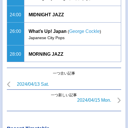
24:00
MIDNIGHT JAZZ
26:00
What’s Up! Japan
George Cockle
(
)
Japanese City Pops
28:00
MORNING JAZZ
一つ古い記事
2024/04/13 Sat.
一つ新しい記事
2024/04/15 Mon.