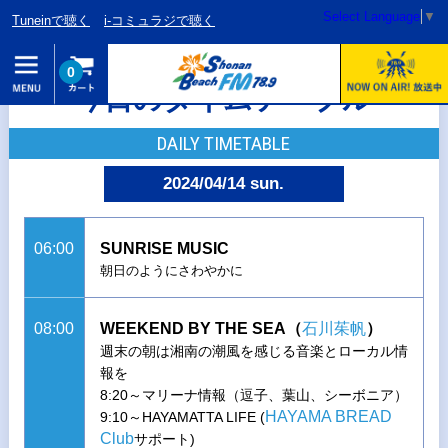
Select Language
▼
Tuneinで聴く
i-コミュラジで聴く
0
今日のタイムテーブル
DAILY TIMETABLE
2024/04/14 sun.
06:00
SUNRISE MUSIC
朝日のようにさわやかに
08:00
WEEKEND BY THE SEA（
石川茱帆
）
週末の朝は湘南の潮風を感じる音楽とローカル情
報を
8:20～マリーナ情報（逗子、葉山、シーボニア）
HAYAMA BREAD
9:10～HAYAMATTA LIFE (
Club
サポート)