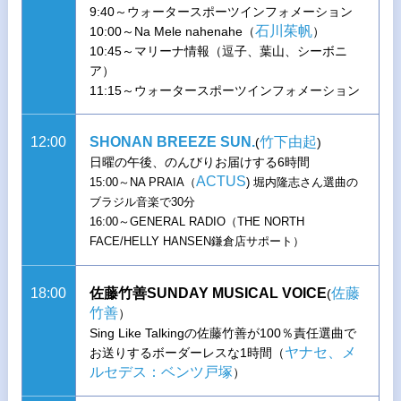
9:40～ウォータースポーツインフォメーション
石川茱帆
10:00～Na Mele nahenahe（
）
10:45～マリーナ情報（逗子、葉山、シーボニ
ア）
11:15～ウォータースポーツインフォメーション
12:00
SHONAN BREEZE SUN.
竹下由起
(
)
日曜の午後、のんびりお届けする6時間
ACTUS
15:00～NA PRAIA（
) 堀内隆志さん選曲の
ブラジル音楽で30分
16:00～GENERAL RADIO（THE NORTH
FACE/HELLY HANSEN鎌倉店サポート）
18:00
佐藤竹善SUNDAY MUSICAL VOICE
佐藤
(
竹善
）
Sing Like Talkingの佐藤竹善が100％責任選曲で
ヤナセ、メ
お送りするボーダーレスな1時間（
ルセデス：ベンツ戸塚
）