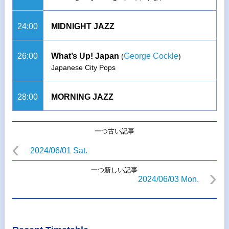
24:00
MIDNIGHT JAZZ
26:00
What’s Up! Japan
George Cockle
(
)
Japanese City Pops
28:00
MORNING JAZZ
一つ古い記事
2024/06/01 Sat.
一つ新しい記事
2024/06/03 Mon.