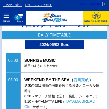
Select Language
▼
Tuneinで聴く
i-コミュラジで聴く
0
今日のタイムテーブル
DAILY TIMETABLE
2024/06/02 Sun.
06:00
SUNRISE MUSIC
朝日のようにさわやかに
08:00
WEEKEND BY THE SEA（
石川茱帆
）
週末の朝は湘南の潮風を感じる音楽とローカル情
報を
8:20～マリーナ情報（逗子、葉山、シーボニア）
HAYAMA BREAD
9:10～HAYAMATTA LIFE (
Club
サポート)