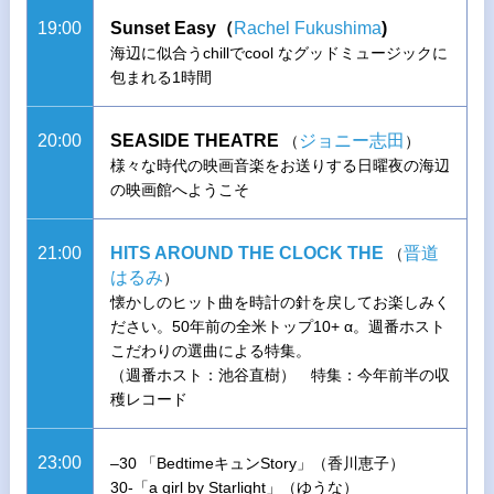
19:00
Sunset Easy（
Rachel Fukushima
)
海辺に似合うchillでcool なグッドミュージックに
包まれる1時間
20:00
SEASIDE THEATRE
ジョニー志田
（
）
様々な時代の映画音楽をお送りする日曜夜の海辺
の映画館へようこそ
21:00
HITS AROUND THE CLOCK THE
晋道
（
はるみ
）
懐かしのヒット曲を時計の針を戻してお楽しみく
ださい。50年前の全米トップ10+ α。週番ホスト
こだわりの選曲による特集。
（週番ホスト：池谷直樹） 特集：今年前半の収
穫レコード
23:00
–30 「BedtimeキュンStory」（香川恵子）
30-「a girl by Starlight」（ゆうな）