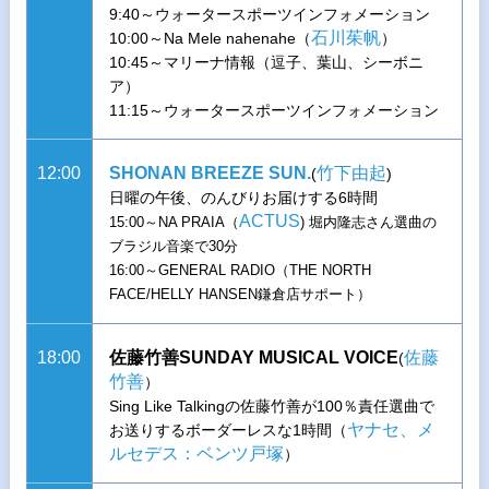
9:40～ウォータースポーツインフォメーション
石川茱帆
10:00～Na Mele nahenahe（
）
10:45～マリーナ情報（逗子、葉山、シーボニ
ア）
11:15～ウォータースポーツインフォメーション
12:00
SHONAN BREEZE SUN.
竹下由起
(
)
日曜の午後、のんびりお届けする6時間
ACTUS
15:00～NA PRAIA（
) 堀内隆志さん選曲の
ブラジル音楽で30分
16:00～GENERAL RADIO（THE NORTH
FACE/HELLY HANSEN鎌倉店サポート）
18:00
佐藤竹善SUNDAY MUSICAL VOICE
佐藤
(
竹善
）
Sing Like Talkingの佐藤竹善が100％責任選曲で
ヤナセ、メ
お送りするボーダーレスな1時間（
ルセデス：ベンツ戸塚
）