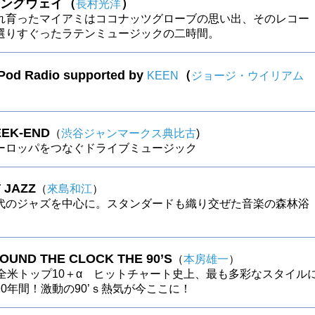
ングウェイ（
）
長村光洋
れ育ったマイアミはココナッツグローブの思い出、そのレコー
選りすぐったラテンミュージックの二時間。
 Pod Radio supported by
（
KEEN
ジョージ・ウイリアム
EK-END
（
渋谷ジャンマークス典比古
)
ーロッパをつなぐドライブミュージック
 JAZZ
（
來島和江
）
代のジャズを中心に。スタンダードも織り交ぜた音楽の森林浴
ROUND THE CLOCK THE 90’S
（
本房雄一
）
の全米トップ10＋α ヒットチャート史上、最も多彩なスタイル
0年間！激動の90’ｓ熱気が今ここに！