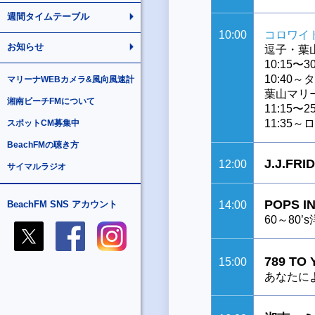
週間タイムテーブル
10:00
コロワイ
お知らせ
逗子・葉
10:15
10:40
マリーナWEBカメラ&風向風速計
葉山マリ
湘南ビーチFMについて
11:15
11:35
スポットCM募集中
BeachFMの聴き方
J.J.FRID
12:00
サイマルラジオ
POPS I
BeachFM SNS アカウント
14:00
60～80’
789 TO
15:00
あなたによ