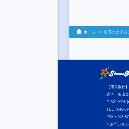
ホーム
今日のタイム
【運営会社】
逗子・葉山コ
〒249-000
TEL：046-87
FAX：046-87
> お問い合