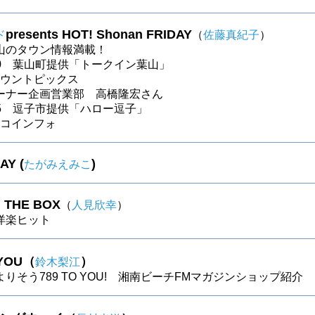
presents HOT! Shonan FRIDAY
ド
（
佐藤真紀子
）
山のタウン情報満載！
〜30 葉山町提供「トークイン葉山」
～タウントピックス
ーナー企画営業部 高橋隆宏さん
〜25 逗子市提供「ハロー逗子」
～ロコインフォ
AY (
)
たがみえみこ
N THE BOX
（
人見欣幸
）
s洋楽ヒット
 YOU（
）
鈴木梨江
りそう789 TO YOU! 湘南ビーチFMマガジンショップ紹介