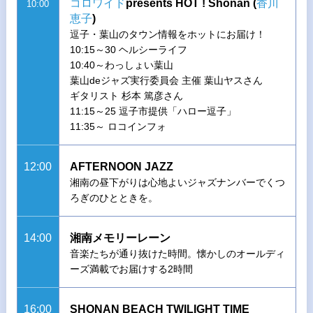
コロワイド
presents HOT ! Shonan (
香川
10:00
恵子
)
逗子・葉山のタウン情報をホットにお届け！
10:15～30 ヘルシーライフ
10:40～わっしょい葉山
葉山deジャズ実行委員会 主催 葉山ヤスさん
ギタリスト 杉本 篤彦さん
11:15～25 逗子市提供「ハロー逗子」
11:35～ ロコインフォ
12:00
AFTERNOON JAZZ
湘南の昼下がりは心地よいジャズナンバーでくつ
ろぎのひとときを。
14:00
湘南メモリーレーン
音楽たちが通り抜けた時間。懐かしのオールディ
ーズ満載でお届けする2時間
16:00
SHONAN BEACH TWILIGHT TIME