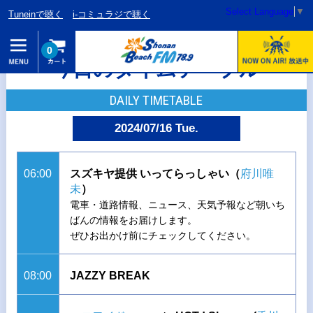
Select Language
▼
Tuneinで聴く
i-コミュラジで聴く
0
今日のタイムテーブル
DAILY TIMETABLE
2024/07/16 Tue.
06:00
スズキヤ提供 いってらっしゃい（
府川唯
未
）
電車・道路情報、ニュース、天気予報など朝いち
ばんの情報をお届けします。
ぜひお出かけ前にチェックしてください。
08:00
JAZZY BREAK