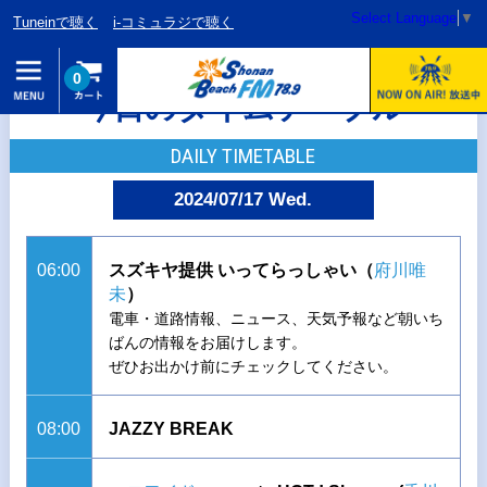
Select Language
▼
Tuneinで聴く
i-コミュラジで聴く
0
今日のタイムテーブル
DAILY TIMETABLE
2024/07/17 Wed.
06:00
スズキヤ提供 いってらっしゃい（
府川唯
未
）
電車・道路情報、ニュース、天気予報など朝いち
ばんの情報をお届けします。
ぜひお出かけ前にチェックしてください。
08:00
JAZZY BREAK