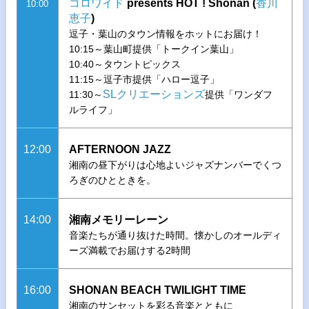
コロワイド
presents HOT ! Shonan (
香川
10:00
恵子
)
逗子・葉山のタウン情報をホットにお届け！
10:15～葉山町提供「トークイン葉山」
10:40～タウントピックス
11:15～逗子市提供「ハロー逗子」
SLクリエーションズ
11:30～
提供「ワンダフ
ルライフ」
12:00
AFTERNOON JAZZ
湘南の昼下がりは心地よいジャズナンバーでくつ
ろぎのひとときを。
14:00
湘南メモリーレーン
音楽たちが通り抜けた時間。懐かしのオールディ
ーズ満載でお届けする2時間
16:00
SHONAN BEACH TWILIGHT TIME
湘南のサンセットを彩る音楽とともに