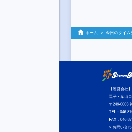
ホーム
今日のタイム
【運営会社】
逗子・葉山コ
〒249-000
TEL：046-87
FAX：046-87
> お問い合