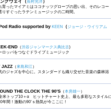
ングウェイ（
）
長村光洋
れ育ったマイアミはココナッツグローブの思い出、そのレコー
選りすぐったラテンミュージックの二時間。
 Pod Radio supported by
（
KEEN
ジョージ・ウイリアム
EK-END
（
渋谷ジャンマークス典比古
)
ーロッパをつなぐドライブミュージック
 JAZZ
（
來島和江
）
代のジャズを中心に。スタンダードも織り交ぜた音楽の森林浴
ROUND THE CLOCK THE 90’S
（
本房雄一
）
の全米トップ10＋α ヒットチャート史上、最も多彩なスタイル
0年間！激動の90’ｓ熱気が今ここに！