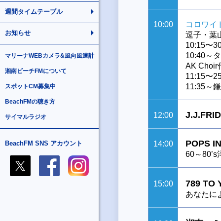
週間タイムテーブル
10:00
コロワイ
お知らせ
逗子・葉
10:15
10:40
マリーナWEBカメラ&風向風速計
AK Cho
湘南ビーチFMについて
11:15
11:35
スポットCM募集中
BeachFMの聴き方
J.J.FRID
12:00
サイマルラジオ
POPS I
BeachFM SNS アカウント
14:00
60～80’
789 TO
15:00
あなたによ