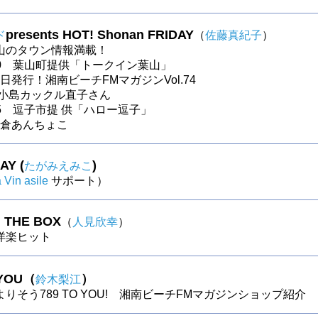
presents HOT! Shonan FRIDAY
ド
（
佐藤真紀子
）
山のタウン情報満載！
〜30 葉山町提供「トークイン葉山」
～本日発行！湘南ビーチFMマガジンVol.74
 小島カックル直子さん
〜25 逗子市提 供「ハロー逗子」
～鎌倉あんちょこ
AY (
)
たがみえみこ
à Vin asile
サポート）
N THE BOX
（
人見欣幸
）
s洋楽ヒット
 YOU（
）
鈴木梨江
りそう789 TO YOU! 湘南ビーチFMマガジンショップ紹介