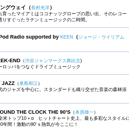
ングウェイ（
）
長村光洋
れ育ったマイアミはココナッツグローブの思い出、そのレコー
選りすぐったラテンミュージックの二時間。
 Pod Radio supported by
（
KEEN
ジョージ・ウイリアム
EK-END
（
渋谷ジャンマークス典比古
)
ーロッパをつなぐドライブミュージック
 JAZZ
（
來島和江
）
代のジャズを中心に。スタンダードも織り交ぜた音楽の森林浴
ROUND THE CLOCK THE 90’S
（
本房雄一
）
の全米トップ10＋α ヒットチャート史上、最も多彩なスタイル
0年間！激動の90’ｓ熱気が今ここに！