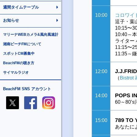
週間タイムテーブル
10:00
コロワイ
お知らせ
逗子・葉
10:15
10:40
マリーナWEBカメラ&風向風速計
ライター
湘南ビーチFMについて
11:15
11:35
スポットCM募集中
BeachFMの聴き方
J.J.FRID
12:00
サイマルラジオ
（
Bistrot 
BeachFM SNS アカウント
POPS I
14:00
60～80’
789 TO
15:00
あなたによ