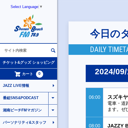
Select Language
▼
今日の
DAILY TIMET
チケット&グッズ ショッピング
2024/09/
0
カート
JAZZ LIVE情報
スズキヤ
06:00
番組SNS&PODCAST
電車・道
ます。ぜ
湘南ビーチFMマガジン
パーソナリティ&スタッフ
JAZZY 
08:00