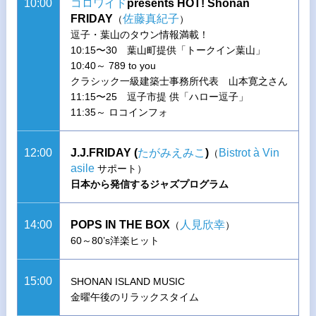
10:00
コロワイド
presents HOT! Shonan
FRIDAY
佐藤真紀子
（
）
逗子・葉山のタウン情報満載！
10:15〜30 葉山町提供「トークイン葉山」
10:40～ 789 to you
クラシック一級建築士事務所代表 山本寛之さん
11:15〜25 逗子市提 供「ハロー逗子」
11:35～ ロコインフォ
12:00
J.J.FRIDAY (
たがみえみこ
)
Bistrot à Vin
（
asile
サポート）
日本から発信するジャズプログラム
14:00
POPS IN THE BOX
人見欣幸
（
）
60～80’s洋楽ヒット
15:00
SHONAN ISLAND MUSIC
金曜午後のリラックスタイム