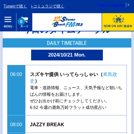
Select Language
▼
Tuneinで聴く
i-コミュラジで聴く
0
今日のタイムテーブル
DAILY TIMETABLE
2024/10/21 Mon.
06:00
スズキヤ提供 いってらっしゃい（
來島政
史
）
電車・道路情報、ニュース、天気予報など朝いち
ばんの情報をお届けします。
ぜひお出かけ前にチェックしてください。
6:52 今週の鹿島万鈴フラット成功星占い
08:00
JAZZY BREAK