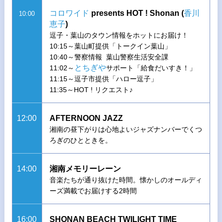
コロワイド
presents HOT ! Shonan (
香川
10:00
恵子
)
逗子・葉山のタウン情報をホットにお届け！
10:15～葉山町提供「トークイン葉山」
10:40～警察情報 葉山警察生活安全課
とちぎや
11:02～
サポート「給食だいすき！」
11:15～逗子市提供「ハロー逗子」
11:35～HOT ! リクエスト♪
12:00
AFTERNOON JAZZ
湘南の昼下がりは心地よいジャズナンバーでくつ
ろぎのひとときを。
14:00
湘南メモリーレーン
音楽たちが通り抜けた時間。懐かしのオールディ
ーズ満載でお届けする2時間
16:00
SHONAN BEACH TWILIGHT TIME