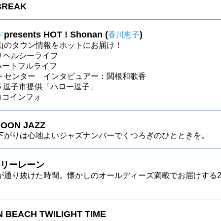
BREAK
presents HOT ! Shonan (
)
ド
香川恵子
山のタウン情報をホットにお届け！
30 ヘルシーライフ
～ ハートフルライフ
トセンター インタビュアー：関根和歌香
～25 逗子市提供「ハロー逗子」
 ロコインフォ
OON JAZZ
下がりは心地よいジャズナンバーでくつろぎのひとときを。
リーレーン
が通り抜けた時間。懐かしのオールディーズ満載でお届けする
 BEACH TWILIGHT TIME