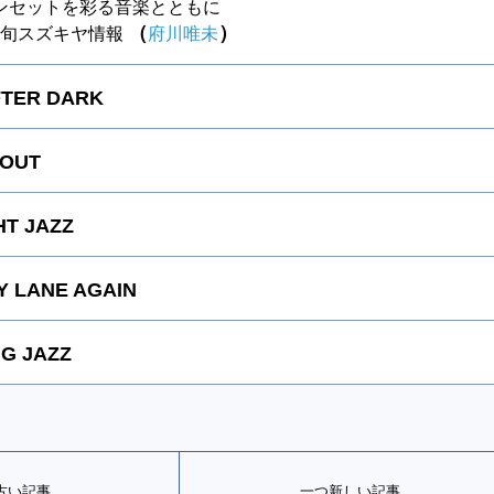
ンセットを彩る音楽とともに
（
）
～今旬スズキヤ情報
府川唯未
FTER DARK
 OUT
HT JAZZ
 LANE AGAIN
G JAZZ
古い記事
一つ新しい記事