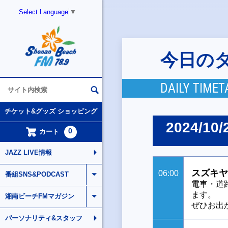
Select Language
▼
今日の
DAILY TIMET
チケット&グッズ ショッピング
2024/10/
0
カート
JAZZ LIVE情報
スズキヤ
06:00
番組SNS&PODCAST
電車・道
ます。
湘南ビーチFMマガジン
ぜひお出
パーソナリティ&スタッフ