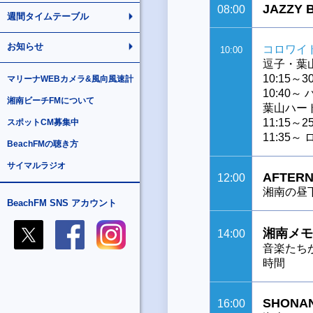
JAZZY 
08:00
週間タイムテーブル
お知らせ
コロワイ
10:00
逗子・葉
10:15～
マリーナWEBカメラ&風向風速計
10:40
湘南ビーチFMについて
葉山ハー
11:15
スポットCM募集中
11:35～
BeachFMの聴き方
サイマルラジオ
AFTERN
12:00
湘南の昼
BeachFM SNS アカウント
湘南メモ
14:00
音楽たち
時間
SHONAN
16:00