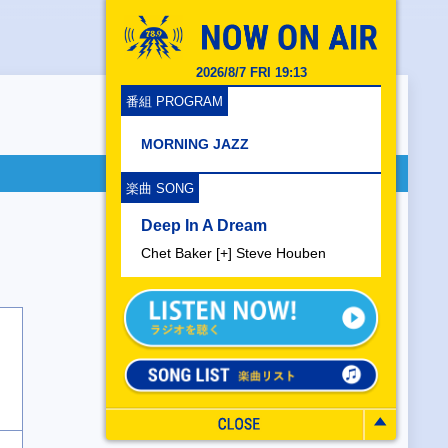
2026/8/7 FRI 19:13
番組 PROGRAM
MORNING JAZZ
楽曲 SONG
Deep In A Dream
Chet Baker [+] Steve Houben