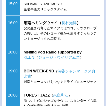
15:00
SHONAN ISLAND MUSIC
金曜午後のリラックスタイム
16:00
湘南ヘミングウェイ（
長村光洋
）
父の生まれ育ったマイアミはココナッツグローブ
の思い出、そのレコード棚から選りすぐったラテ
ンミュージックの二時間。
18:00
Melting Pod Radio supported by
KEEN
（
ジョージ・ウイリアムズ
）
19:00
BON WEEK-END
渋谷ジャンマークス典
（
比古
)
湘南とヨーロッパをつなぐドライブミュージック
20:00
FOREST JAZZ
來島和江
（
）
新しい世代のジャズを中心に。スタンダードも織
り交ぜた音楽の森林浴の1時間