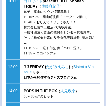
10:00
コロワイド
presents HOT! Shonan
FRIDAY
佐藤真紀子
（
）
逗子・葉山のタウン情報満載！
10:15〜30 葉山町提供「トークイン葉山」
10:40～ おしえて！りょうさん！！
株式会社藤本工務店 代表取締役、
一般社団法人葉山の森保全センター代表理事、
そして株式会社森のサラダ代表取締役 藤本嶺さ
ん
11:15〜25 逗子市提 供「ハロー逗子」
11:35～ ロコインフォ
12:00
J.J.FRIDAY (
たがみえみこ
)
Bistrot à Vin
（
asile
サポート）
日本から発信するジャズプログラム
14:00
POPS IN THE BOX
人見欣幸
（
）
60～80’s洋楽ヒット