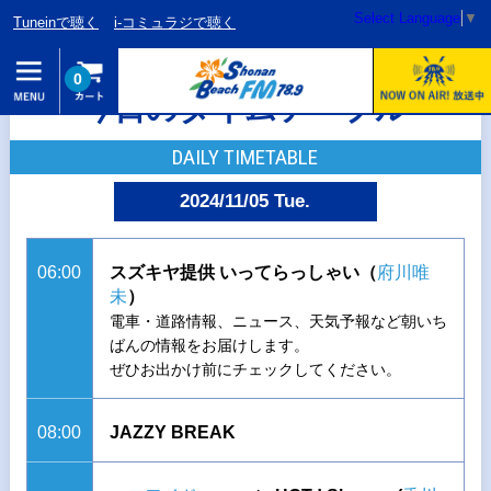
Select Language
▼
Tuneinで聴く
i-コミュラジで聴く
0
今日のタイムテーブル
DAILY TIMETABLE
2024/11/05 Tue.
06:00
スズキヤ提供 いってらっしゃい（
府川唯
未
）
電車・道路情報、ニュース、天気予報など朝いち
ばんの情報をお届けします。
ぜひお出かけ前にチェックしてください。
08:00
JAZZY BREAK