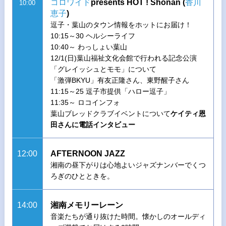
コロワイド
presents HOT ! Shonan (
香川
10:00
恵子
)
逗子・葉山のタウン情報をホットにお届け！
10:15～30 ヘルシーライフ
10:40～ わっしょい葉山
12/1(日)葉山福祉文化会館で行われる記念公演
「グレイッシュとモモ」について
「激弾BKYU」有友正隆さん、東野醒子さん
11:15～25 逗子市提供「ハロー逗子」
11:35～ ロコインフォ
葉山ブレッドクラブイベントについて
ケイティ恩
田さんに
電話インタビュー
12:00
AFTERNOON JAZZ
湘南の昼下がりは心地よいジャズナンバーでくつ
ろぎのひとときを。
14:00
湘南メモリーレーン
音楽たちが通り抜けた時間。懐かしのオールディ