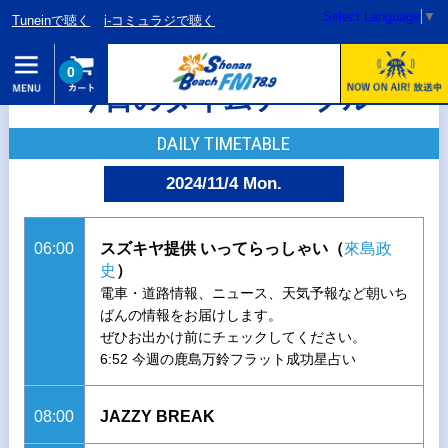
Select Language
▼
Tuneinで聴く
i-コミュラジで聴く
0
今日のタイムテーブル
DAILY TIMETABLE
2024/11/4 Mon.
06:00
スズキヤ提供 いってらっしゃい（
來島政
史
）
電車・道路情報、ニュース、天気予報など朝いち
ばんの情報をお届けします。
ぜひお出かけ前にチェックしてください。
6:52 今週の鹿島万鈴フラット成功星占い
08:00
JAZZY BREAK