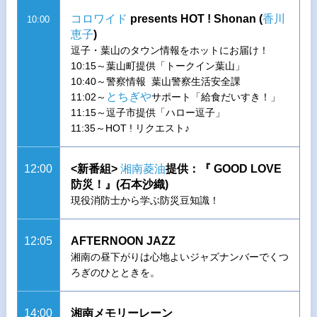
コロワイド
presents HOT ! Shonan (
香川
10:00
恵子
)
逗子・葉山のタウン情報をホットにお届け！
10:15～葉山町提供「トークイン葉山」
10:40～警察情報 葉山警察生活安全課
とちぎや
11:02～
サポート「給食だいすき！」
11:15～逗子市提供「ハロー逗子」
11:35～HOT ! リクエスト♪
12:00
<新番組>
湘南菱油
提供：『 GOOD LOVE
防災！』(石本沙織)
現役消防士から学ぶ防災豆知識！
12:05
AFTERNOON JAZZ
湘南の昼下がりは心地よいジャズナンバーでくつ
ろぎのひとときを。
14:00
湘南メモリーレーン