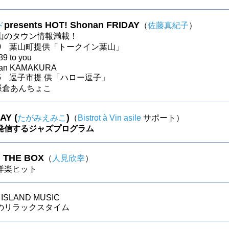
presents HOT! Shonan FRIDAY
ド
（
佐藤真紀子
）
山のタウン情報満載！
〜30 葉山町提供「トークイン葉山」
9 to you
apan KAMAKURA
〜25 逗子市提 供「ハロー逗子」
～ 鎌倉あんちょこ
AY (
)
たがみえみこ
（
Bistrot à Vin asile
サポート）
発信するジャズプログラム
N THE BOX
（
人見欣幸
）
s洋楽ヒット
ISLAND MUSIC
のリラックスタイム