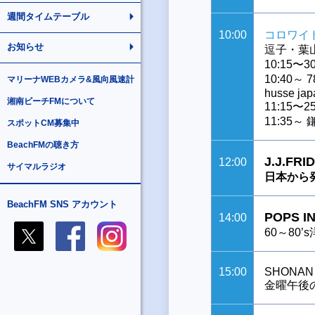
週間タイムテーブル
10:00
コロワイ
お知らせ
逗子・葉
10:15
10:40～ 78
マリーナWEBカメラ&風向風速計
husse j
湘南ビーチFMについて
11:15
11:35
スポットCM募集中
BeachFMの聴き方
J.J.FRID
12:00
サイマルラジオ
日本から
BeachFM SNS アカウント
POPS I
14:00
60～80’
15:00
SHONAN 
金曜午後