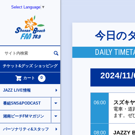
Select Language
▼
今日の
DAILY TIMET
チケット&グッズ ショッピング
2024/11/
0
カート
JAZZ LIVE情報
スズキヤ
06:00
番組SNS&PODCAST
電車・道
ます。ぜ
湘南ビーチFMマガジン
パーソナリティ&スタッフ
JAZZY 
08:00