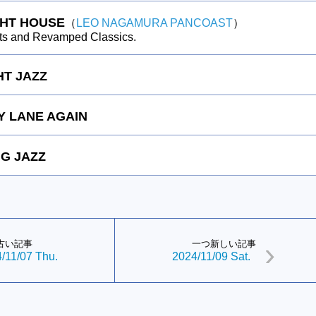
GHT HOUSE
（
LEO NAGAMURA PANCOAST
）
ts and Revamped Classics.
HT JAZZ
 LANE AGAIN
G JAZZ
古い記事
一つ新しい記事
/11/07 Thu.
2024/11/09 Sat.