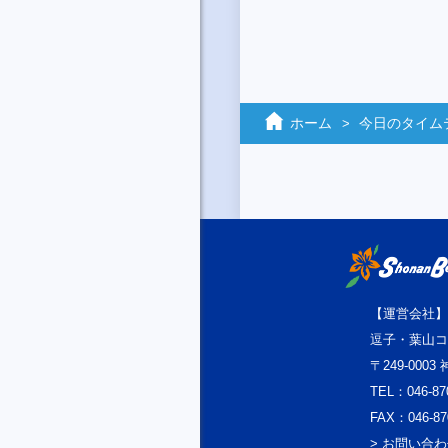
ホーム
今日のタイム
【運営会社】
逗子・葉山コ
〒249-000
TEL：046-87
FAX：046-87
> お問い合