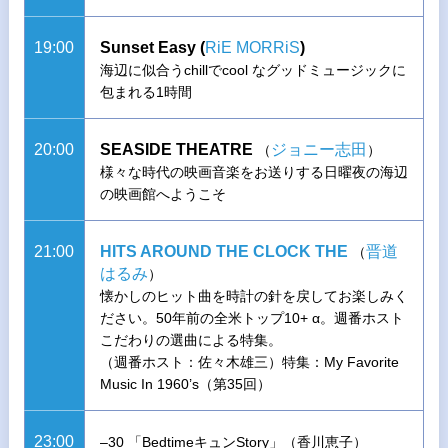
19:00
Sunset Easy (
RiE MORRiS
)
海辺に似合うchillでcool なグッドミュージックに
包まれる1時間
20:00
SEASIDE THEATRE
ジョニー志田
（
）
様々な時代の映画音楽をお送りする日曜夜の海辺
の映画館へようこそ
21:00
HITS AROUND THE CLOCK THE
晋道
（
はるみ
）
懐かしのヒット曲を時計の針を戻してお楽しみく
ださい。50年前の全米トップ10+ α。週番ホスト
こだわりの選曲による特集。
（週番ホスト：佐々木雄三）特集：My Favorite
Music In 1960’s（第35回）
23:00
–30 「BedtimeキュンStory」（香川恵子）