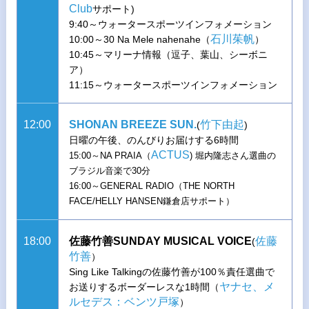
Club
サポート)
9:40～ウォータースポーツインフォメーション
石川茱帆
10:00～30 Na Mele nahenahe（
）
10:45～マリーナ情報（逗子、葉山、シーボニ
ア）
11:15～ウォータースポーツインフォメーション
12:00
SHONAN BREEZE SUN.
竹下由起
(
)
日曜の午後、のんびりお届けする6時間
ACTUS
15:00～NA PRAIA（
) 堀内隆志さん選曲の
ブラジル音楽で30分
16:00～GENERAL RADIO（THE NORTH
FACE/HELLY HANSEN鎌倉店サポート）
18:00
佐藤竹善SUNDAY MUSICAL VOICE
佐藤
(
竹善
）
Sing Like Talkingの佐藤竹善が100％責任選曲で
ヤナセ、メ
お送りするボーダーレスな1時間（
ルセデス：ベンツ戸塚
）