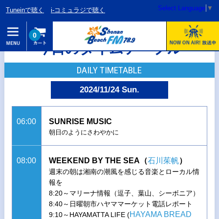
Select Language
▼
Tuneinで聴く
i-コミュラジで聴く
0
今日のタイムテーブル
DAILY TIMETABLE
2024/11/24 Sun.
06:00
SUNRISE MUSIC
朝日のようにさわやかに
08:00
WEEKEND BY THE SEA（
石川茱帆
）
週末の朝は湘南の潮風を感じる音楽とローカル情
報を
8:20～マリーナ情報（逗子、葉山、シーボニア）
8:40～日曜朝市ハヤママーケット電話レポート
HAYAMA BREAD
9:10～HAYAMATTA LIFE (