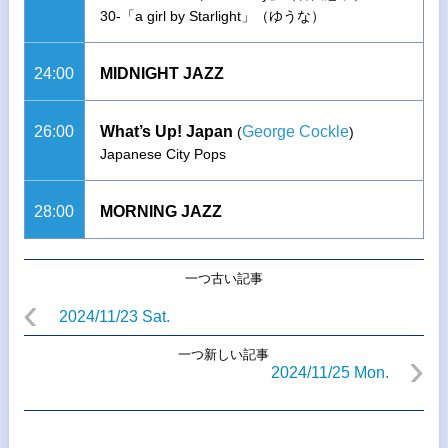
30-「a girl by Starlight」（ゆうな）
24:00
MIDNIGHT JAZZ
26:00
What’s Up! Japan
George Cockle
(
)
Japanese City Pops
28:00
MORNING JAZZ
一つ古い記事
2024/11/23 Sat.
一つ新しい記事
2024/11/25 Mon.