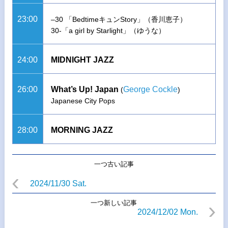
23:00
–30 「BedtimeキュンStory」（香川恵子）
30-「a girl by Starlight」（ゆうな）
24:00
MIDNIGHT JAZZ
26:00
What’s Up! Japan
George Cockle
(
)
Japanese City Pops
28:00
MORNING JAZZ
一つ古い記事
2024/11/30 Sat.
一つ新しい記事
2024/12/02 Mon.