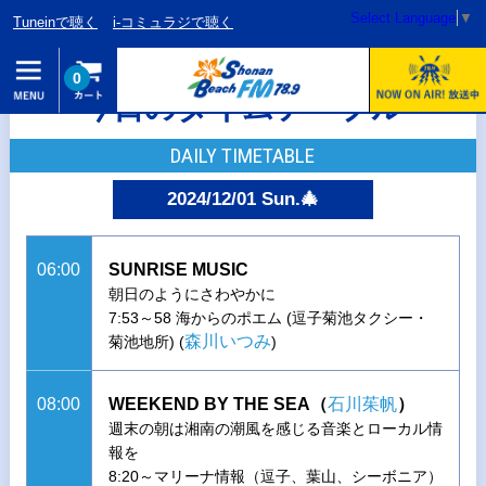
Select Language
▼
Tuneinで聴く
i-コミュラジで聴く
0
今日のタイムテーブル
DAILY TIMETABLE
2024/12/01 Sun.🎄
06:00
SUNRISE MUSIC
朝日のようにさわやかに
7:53～58 海からのポエム (逗子菊池タクシー・
森川いつみ
菊池地所) (
)
08:00
WEEKEND BY THE SEA（
石川茱帆
）
週末の朝は湘南の潮風を感じる音楽とローカル情
報を
8:20～マリーナ情報（逗子、葉山、シーボニア）