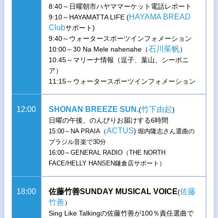
8:40～日曜朝市ハヤママーケット電話レポート
HAYAMA BREAD
9:10～HAYAMATTA LIFE (
Club
サポート)
9:40～ウォータースポーツインフォメーション
石川茱帆
10:00～30 Na Mele nahenahe（
）
10:45～マリーナ情報（逗子、葉山、シーボニ
ア）
11:15～ウォータースポーツインフォメーション
12:00
SHONAN BREEZE SUN.
竹下由起
(
)
日曜の午後、のんびりお届けする6時間
ACTUS
15:00～NA PRAIA（
) 堀内隆志さん選曲の
ブラジル音楽で30分
16:00～GENERAL RADIO（THE NORTH
FACE/HELLY HANSEN鎌倉店サポート）
18:00
佐藤竹善SUNDAY MUSICAL VOICE
佐藤
(
竹善
）
Sing Like Talkingの佐藤竹善が100％責任選曲で