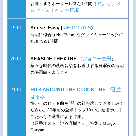
ヤナセ、メ
お送りするボーダーレスな1時間（
ルセデス：ベンツ戸塚
）
19:00
Sunset Easy (
RiE MORRiS
)
海辺に似合うchillでcool なグッドミュージックに
包まれる1時間
20:00
SEASIDE THEATRE
ジョニー志田
（
）
様々な時代の映画音楽をお送りする日曜夜の海辺
の映画館へようこそ
21:00
HITS AROUND THE CLOCK THE
晋道
（
はるみ
）
懐かしのヒット曲を時計の針を戻してお楽しみく
ださい。50年前の全米トップ10+ α。週番ホスト
こだわりの選曲による特集。
（週番ホスト：池谷直樹さん）特集：Margo
Guryan