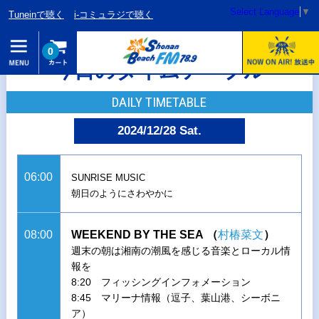
Select Language
▼
Tuneinで聴く
i-コミュラジで聴く
0
今日のタイムテーブル
DAILY TIMETABLE
2024/12/28 Sat.
06:00
SUNRISE MUSIC
朝日のようにさわやかに
08:00
WEEKEND BY THE SEA
（
村椿菜文
）
週末の朝は湘南の潮風を感じる音楽とローカル情
報を
8:20 フィッシングインフォメーション
8:45 マリーナ情報（逗子、葉山港、シーボニ
ア）