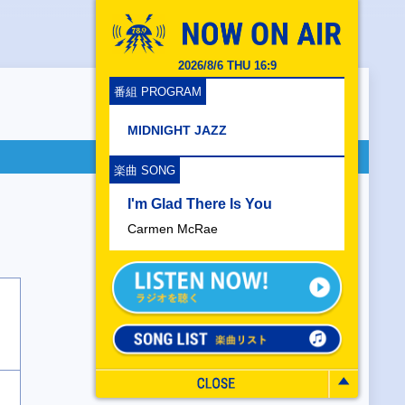
2026/8/6 THU 16:9
番組 PROGRAM
MIDNIGHT JAZZ
楽曲 SONG
I'm Glad There Is You
Carmen McRae