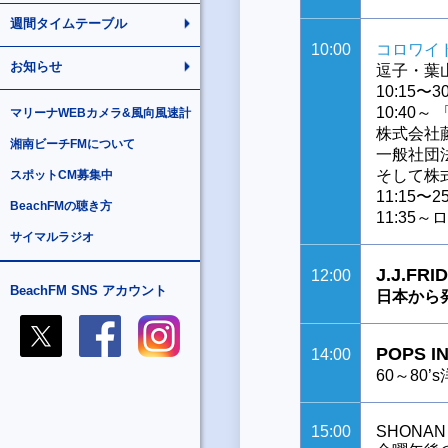
週間タイムテーブル
10:00
コロワイ
お知らせ
逗子・葉
10:15
10:40
マリーナWEBカメラ&風向風速計
株式会社
湘南ビーチFMについて
一般社団
そして株
スポットCM募集中
11:15
BeachFMの聴き方
11:35
サイマルラジオ
J.J.FRID
12:00
BeachFM SNS アカウント
日本から
POPS I
14:00
60～80’
15:00
SHONAN 