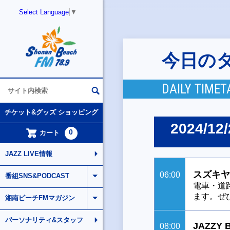
Select Language
▼
今日の
DAILY TIMET
チケット&グッズ ショッピング
2024/12/
0
カート
JAZZ LIVE情報
スズキヤ
06:00
番組SNS&PODCAST
電車・道
ます。ぜ
湘南ビーチFMマガジン
パーソナリティ&スタッフ
JAZZY 
08:00