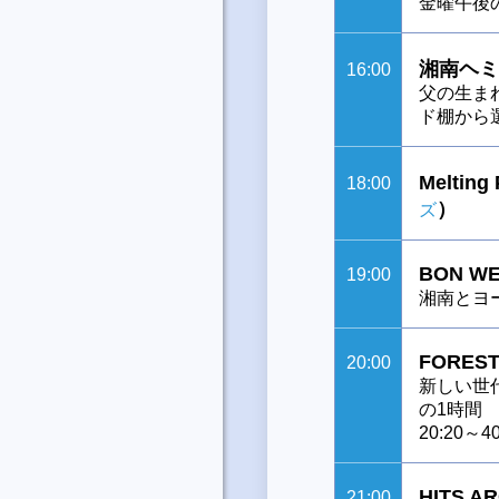
金曜午後
湘南ヘミ
16:00
父の生ま
ド棚から
Melting
18:00
）
ズ
BON WE
19:00
湘南とヨ
FOREST
20:00
新しい世
の1時間
20:20～
HITS A
21:00