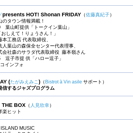
presents HOT! Shonan FRIDAY
ド
（
佐藤真紀子
）
山のタウン情報満載！
〜30 葉山町提供「トークイン葉山」
～ 「おしえて！りょうさん！」
藤本工務店 代表取締役、
法人葉山の森保全センター代表理事、
式会社森のサラダ代表取締役 藤本嶺さん
〜25 逗子市提 供「ハロー逗子」
～ロコインフォ
AY (
)
たがみえみこ
（
Bistrot à Vin asile
サポート）
発信するジャズプログラム
N THE BOX
（
人見欣幸
）
s洋楽ヒット
ISLAND MUSIC