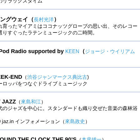
のリラックスタイム
ングウェイ（
）
長村光洋
れ育ったマイアミはココナッツグローブの思い出、そのレコー
選りすぐったラテンミュージックの二時間。
 Pod Radio supported by
（
KEEN
ジョージ・ウイリアム
EK-END
（
渋谷ジャンマークス典比古
)
ーロッパをつなぐドライブミュージック
 JAZZ
（
來島和江
）
代のジャズを中心に。スタンダードも織り交ぜた音楽の森林浴
40 jaz.in インフォメーション（
來島政史
）
ROUND THE CLOCK THE 90’S
（
本房雄一
）