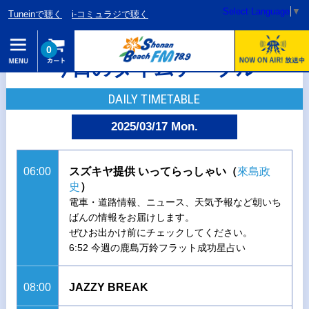
Select Language
▼
Tuneinで聴く
i-コミュラジで聴く
0
今日のタイムテーブル
DAILY TIMETABLE
2025/03/17 Mon.
06:00
スズキヤ提供 いってらっしゃい（
來島政
史
）
電車・道路情報、ニュース、天気予報など朝いち
ばんの情報をお届けします。
ぜひお出かけ前にチェックしてください。
6:52 今週の鹿島万鈴フラット成功星占い
08:00
JAZZY BREAK