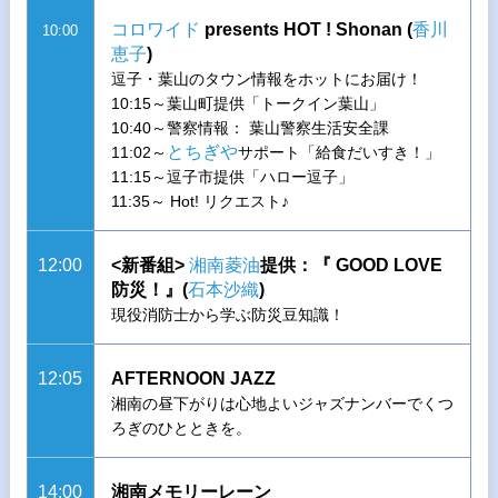
コロワイド
presents HOT ! Shonan (
香川
10:00
恵子
)
逗子・葉山のタウン情報をホットにお届け！
10:15～葉山町提供「トークイン葉山」
10:40～警察情報： 葉山警察生活安全課
とちぎや
11:02～
サポート「給食だいすき！」
11:15～逗子市提供「ハロー逗子」
11:35～ Hot! リクエスト♪
12:00
<新番組>
湘南菱油
提供：『 GOOD LOVE
防災！』(
石本沙織
)
現役消防士から学ぶ防災豆知識！
12:05
AFTERNOON JAZZ
湘南の昼下がりは心地よいジャズナンバーでくつ
ろぎのひとときを。
14:00
湘南メモリーレーン