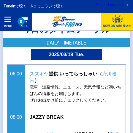
Select Language
▼
Tuneinで聴く
i-コミュラジで聴く
0
今日のタイムテーブル
DAILY TIMETABLE
2025/03/18 Tue.
06:00
スズキヤ
提供 いってらっしゃい（
府川唯
未
）
電車・道路情報、ニュース、天気予報など朝いち
ばんの情報をお届けします。
ぜひお出かけ前にチェックしてください。
08:00
JAZZY BREAK