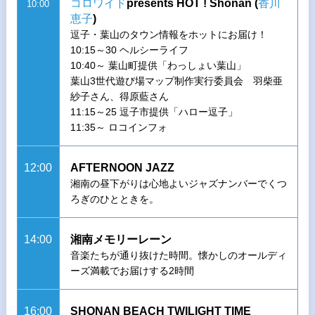
コロワイド
presents HOT ! Shonan (
香川
10:00
恵子
)
逗子・葉山のタウン情報をホットにお届け！
10:15～30 ヘルシーライフ
10:40～ 葉山町提供「わっしょい葉山」
葉山3世代遊び場マップ制作実行委員会 羽柴亜
紗子さん、得原藍さん
11:15～25 逗子市提供「ハロー逗子」
11:35～ ロコインフォ
12:00
AFTERNOON JAZZ
湘南の昼下がりは心地よいジャズナンバーでくつ
ろぎのひとときを。
14:00
湘南メモリーレーン
音楽たちが通り抜けた時間。懐かしのオールディ
ーズ満載でお届けする2時間
16:00
SHONAN BEACH TWILIGHT TIME