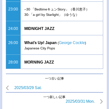
23:00
–30 「BedtimeキュンStory」（香川恵子）
30-「a girl by Starlight」（ゆうな）
24:00
MIDNIGHT JAZZ
26:00
What’s Up! Japan
George Cockle
(
)
Japanese City Pops
28:00
MORNING JAZZ
一つ古い記事
2025/03/29 Sat.
一つ新しい記事
2025/03/31 Mon.