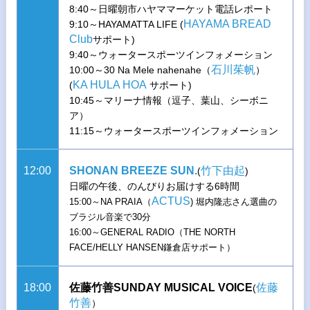
8:40～日曜朝市ハヤママーケット電話レポート
HAYAMA BREAD
9:10～HAYAMATTA LIFE (
Club
サポート)
9:40～ウォータースポーツインフォメーション
石川茱帆
10:00～30 Na Mele nahenahe（
）
KA HULA HOA
(
サポート)
10:45～マリーナ情報（逗子、葉山、シーボニ
ア）
11:15～ウォータースポーツインフォメーション
12:00
SHONAN BREEZE SUN.
竹下由起
(
)
日曜の午後、のんびりお届けする6時間
ACTUS
15:00～NA PRAIA（
) 堀内隆志さん選曲の
ブラジル音楽で30分
16:00～GENERAL RADIO（THE NORTH
FACE/HELLY HANSEN鎌倉店サポート）
18:00
佐藤竹善SUNDAY MUSICAL VOICE
佐藤
(
竹善
）