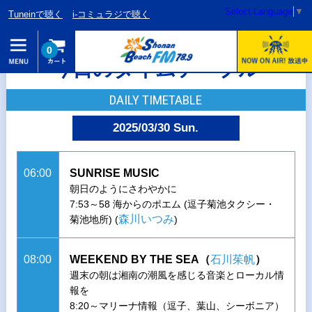
Select Language
▼
Tuneinで聴く
i-コミュラジで聴く
0
今日のタイムテーブル
DAILY TIMETABLE
2025/03/30 Sun.
06:00
SUNRISE MUSIC
朝日のようにさわやかに
7:53～58 海からのポエム (逗子菊池タクシー・
森川いつみ
菊池地所) (
)
08:00
WEEKEND BY THE SEA（
石川茱帆
）
週末の朝は湘南の潮風を感じる音楽とローカル情
報を
8:20～マリーナ情報（逗子、葉山、シーボニア）