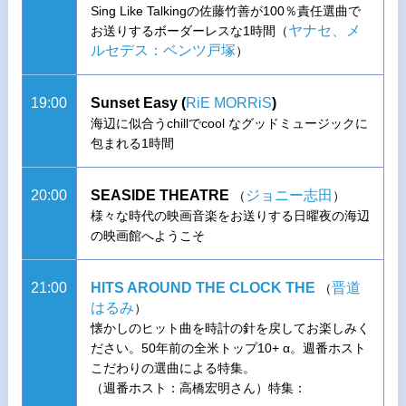
Sing Like Talkingの佐藤竹善が100％責任選曲で
ヤナセ、メ
お送りするボーダーレスな1時間（
ルセデス：ベンツ戸塚
）
19:00
Sunset Easy (
RiE MORRiS
)
海辺に似合うchillでcool なグッドミュージックに
包まれる1時間
20:00
SEASIDE THEATRE
ジョニー志田
（
）
様々な時代の映画音楽をお送りする日曜夜の海辺
の映画館へようこそ
21:00
HITS AROUND THE CLOCK THE
晋道
（
はるみ
）
懐かしのヒット曲を時計の針を戻してお楽しみく
ださい。50年前の全米トップ10+ α。週番ホスト
こだわりの選曲による特集。
（週番ホスト：高橋宏明さん）特集：